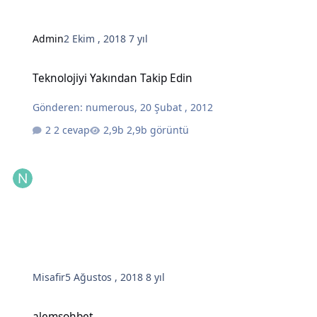
Admin
2 Ekim , 2018
7 yıl
Teknolojiyi Yakından Takip Edin
Teknolojiyi Yakından Takip Edin
Gönderen:
numerous
,
20 Şubat , 2012
2 cevap
2,9b görüntü
Misafir
5 Ağustos , 2018
8 yıl
alemsohbet
alemsohbet