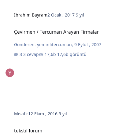
Ibrahim Bayram
2 Ocak , 2017
9 yıl
Çevirmen / Tercüman Arayan Firmalar
Çevirmen / Tercüman Arayan Firmalar
Gönderen:
yeminlitercuman
,
9 Eylül , 2007
3 cevap
17,6b görüntü
Misafir
12 Ekim , 2016
9 yıl
tekstil forum
tekstil forum