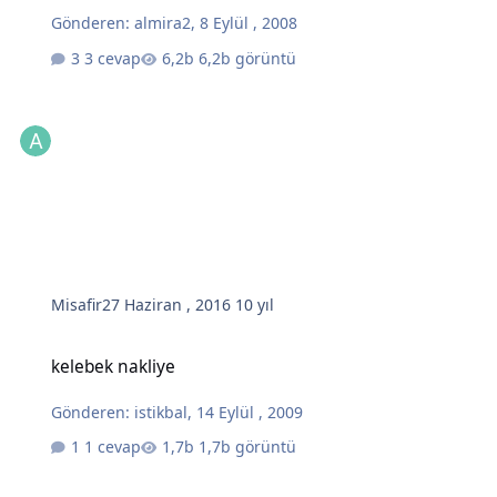
Gönderen:
almira2
,
8 Eylül , 2008
3 cevap
6,2b görüntü
Misafir
27 Haziran , 2016
10 yıl
kelebek nakliye
kelebek nakliye
Gönderen:
istikbal
,
14 Eylül , 2009
1 cevap
1,7b görüntü