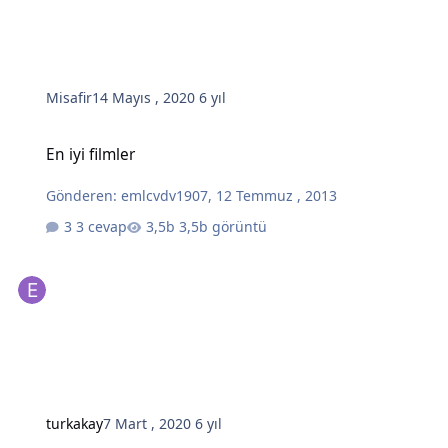
Misafir
14 Mayıs , 2020
6 yıl
En iyi filmler
En iyi filmler
Gönderen:
emlcvdv1907
,
12 Temmuz , 2013
3 cevap
3,5b görüntü
turkakay
7 Mart , 2020
6 yıl