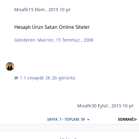
Misafir
15 Ekim , 2015
10 yıl
Hesaplı Ürün Satan Online Siteler
Hesaplı Ürün Satan Online Siteler
Gönderen:
Macron
,
15 Temmuz , 2008
1 cevap
2b görüntü
Misafir
30 Eylül , 2015
10 yıl
S
SAYFA: 1 - TOPLAM: 59
SONRAKI