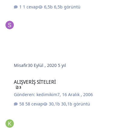
1 cevap
6,5b görüntü
Misafir
30 Eylül , 2020
5 yıl
ALIŞVERİŞ SİTELERİ
ALIŞVERİŞ SİTELERİ
3
Gönderen:
kedimikim7
,
16 Aralık , 2006
58 cevap
30,1b görüntü