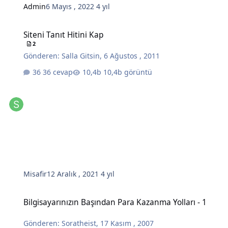
Admin
6 Mayıs , 2022
4 yıl
Siteni Tanıt Hitini Kap
Siteni Tanıt Hitini Kap
2
Gönderen:
Salla Gitsin
,
6 Ağustos , 2011
36 cevap
10,4b görüntü
Misafir
12 Aralık , 2021
4 yıl
Bilgisayarınızın Başından Para Kazanma Yolları - 1
Bilgisayarınızın Başından Para Kazanma Yolları - 1
Gönderen:
Soratheist
,
17 Kasım , 2007