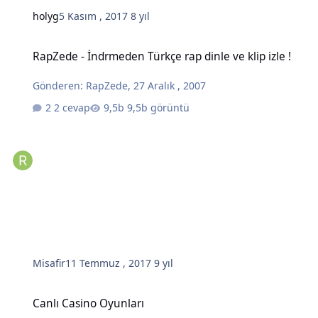
holyg
5 Kasım , 2017
8 yıl
RapZede - İndrmeden Türkçe rap dinle ve klip izle !
RapZede - İndrmeden Türkçe rap dinle ve klip izle !
Gönderen:
RapZede
,
27 Aralık , 2007
2 cevap
9,5b görüntü
Misafir
11 Temmuz , 2017
9 yıl
Canlı Casino Oyunları
Canlı Casino Oyunları