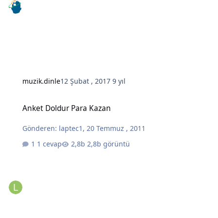
muzik.dinle
12 Şubat , 2017
9 yıl
Anket Doldur Para Kazan
Anket Doldur Para Kazan
Gönderen:
laptec1
,
20 Temmuz , 2011
1 cevap
2,8b görüntü