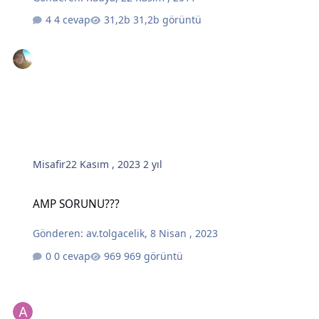
4 cevap
31,2b görüntü
Misafir
22 Kasım , 2023
2 yıl
AMP SORUNU???
AMP SORUNU???
Gönderen:
av.tolgacelik
,
8 Nisan , 2023
0 cevap
969 görüntü