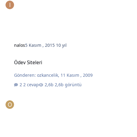
nalos
5 Kasım , 2015
10 yıl
Ödev Siteleri
Ödev Siteleri
Gönderen:
ozkancelik
,
11 Kasım , 2009
2 cevap
2,6b görüntü