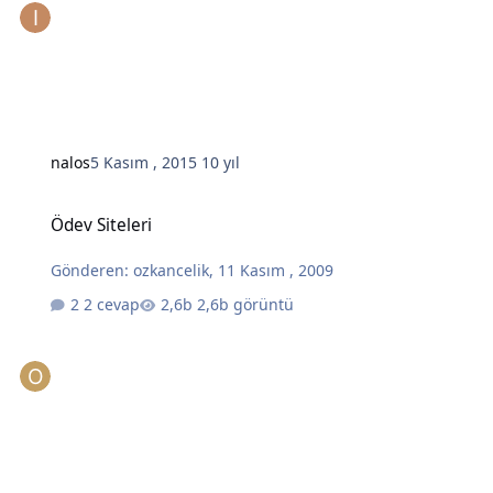
nalos
5 Kasım , 2015
10 yıl
Ödev Siteleri
Ödev Siteleri
Gönderen:
ozkancelik
,
11 Kasım , 2009
2 cevap
2,6b görüntü