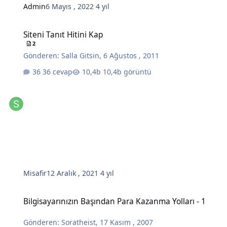
Admin
6 Mayıs , 2022
4 yıl
Siteni Tanıt Hitini Kap
Siteni Tanıt Hitini Kap
2
Gönderen:
Salla Gitsin
,
6 Ağustos , 2011
36 cevap
10,4b görüntü
Misafir
12 Aralık , 2021
4 yıl
Bilgisayarınızın Başından Para Kazanma Yolları - 1
Bilgisayarınızın Başından Para Kazanma Yolları - 1
Gönderen:
Soratheist
,
17 Kasım , 2007