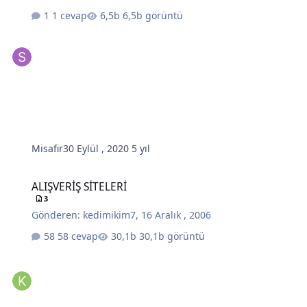
1 cevap
6,5b görüntü
Misafir
30 Eylül , 2020
5 yıl
ALIŞVERİŞ SİTELERİ
ALIŞVERİŞ SİTELERİ
3
Gönderen:
kedimikim7
,
16 Aralık , 2006
58 cevap
30,1b görüntü