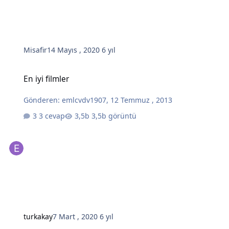
Misafir
14 Mayıs , 2020
6 yıl
En iyi filmler
En iyi filmler
Gönderen:
emlcvdv1907
,
12 Temmuz , 2013
3 cevap
3,5b görüntü
turkakay
7 Mart , 2020
6 yıl