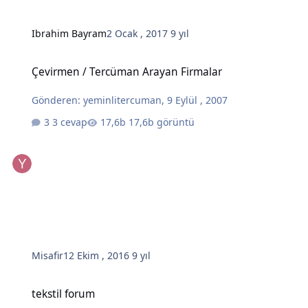
Ibrahim Bayram
2 Ocak , 2017
9 yıl
Çevirmen / Tercüman Arayan Firmalar
Çevirmen / Tercüman Arayan Firmalar
Gönderen:
yeminlitercuman
,
9 Eylül , 2007
3 cevap
17,6b görüntü
Misafir
12 Ekim , 2016
9 yıl
tekstil forum
tekstil forum