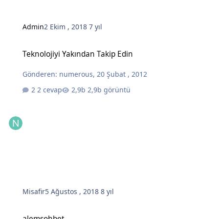
Admin
2 Ekim , 2018
7 yıl
Teknolojiyi Yakından Takip Edin
Teknolojiyi Yakından Takip Edin
Gönderen:
numerous
,
20 Şubat , 2012
2 cevap
2,9b görüntü
Misafir
5 Ağustos , 2018
8 yıl
alemsohbet
alemsohbet