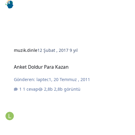
muzik.dinle
12 Şubat , 2017
9 yıl
Anket Doldur Para Kazan
Anket Doldur Para Kazan
Gönderen:
laptec1
,
20 Temmuz , 2011
1 cevap
2,8b görüntü