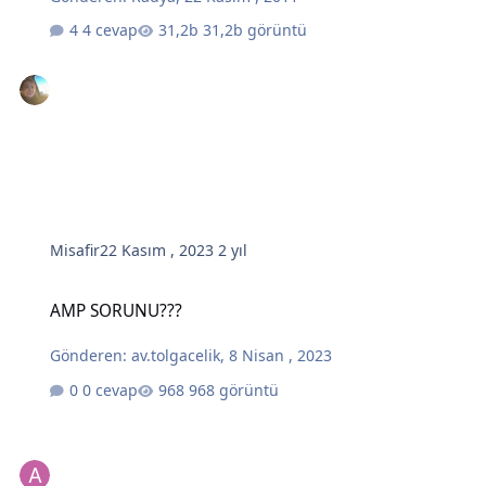
4 cevap
31,2b görüntü
Misafir
22 Kasım , 2023
2 yıl
AMP SORUNU???
AMP SORUNU???
Gönderen:
av.tolgacelik
,
8 Nisan , 2023
0 cevap
968 görüntü