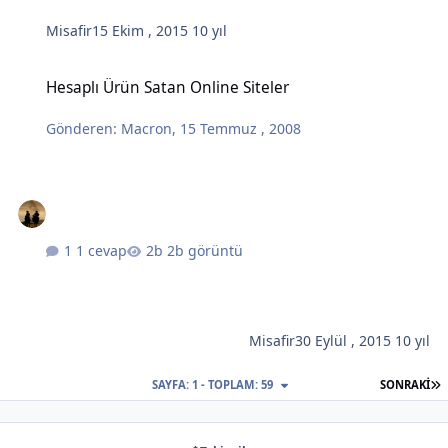
Misafir
15 Ekim , 2015
10 yıl
Hesaplı Ürün Satan Online Siteler
Hesaplı Ürün Satan Online Siteler
Gönderen:
Macron
,
15 Temmuz , 2008
1 cevap
2b görüntü
Misafir
30 Eylül , 2015
10 yıl
S
SAYFA: 1 - TOPLAM: 59
SONRAKI