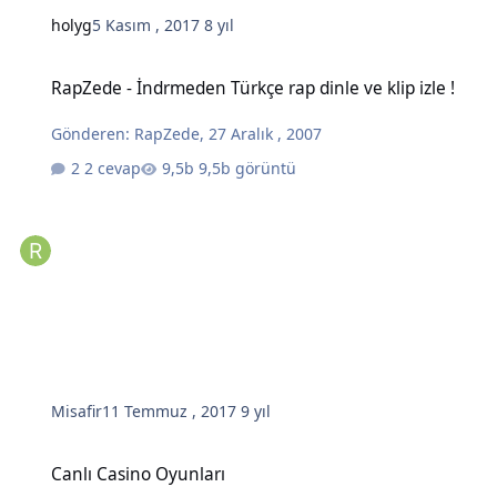
holyg
5 Kasım , 2017
8 yıl
RapZede - İndrmeden Türkçe rap dinle ve klip izle !
RapZede - İndrmeden Türkçe rap dinle ve klip izle !
Gönderen:
RapZede
,
27 Aralık , 2007
2 cevap
9,5b görüntü
Misafir
11 Temmuz , 2017
9 yıl
Canlı Casino Oyunları
Canlı Casino Oyunları