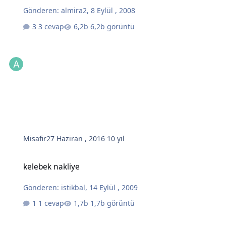
Gönderen:
almira2
,
8 Eylül , 2008
3 cevap
6,2b görüntü
Misafir
27 Haziran , 2016
10 yıl
kelebek nakliye
kelebek nakliye
Gönderen:
istikbal
,
14 Eylül , 2009
1 cevap
1,7b görüntü