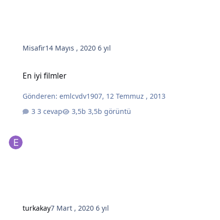
Misafir
14 Mayıs , 2020
6 yıl
En iyi filmler
En iyi filmler
Gönderen:
emlcvdv1907
,
12 Temmuz , 2013
3 cevap
3,5b görüntü
turkakay
7 Mart , 2020
6 yıl