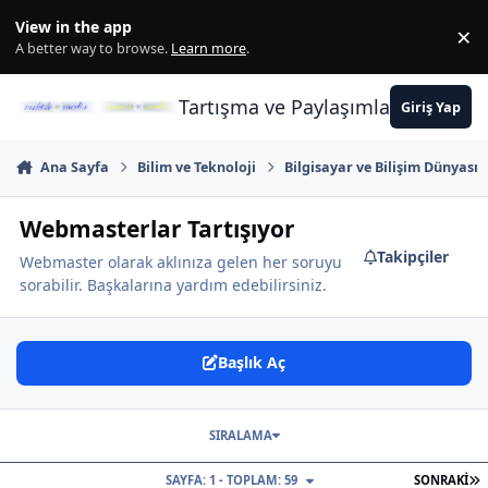
İçeriğe atla
View in the app
×
Di
A better way to browse.
Learn more
.
Tartışma ve Paylaşımların Merkez
Giriş Yap
Ana Sayfa
Bilim ve Teknoloji
Bilgisayar ve Bilişim Dünyası
Webmasterlar Tartışıyor
Takipçiler
Webmaster olarak aklınıza gelen her soruyu
sorabilir. Başkalarına yardım edebilirsiniz.
Başlık Aç
SIRALAMA
S
SAYFA: 1 - TOPLAM: 59
SONRAKI