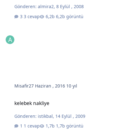
Gönderen:
almira2
,
8 Eylül , 2008
3 cevap
6,2b görüntü
Misafir
27 Haziran , 2016
10 yıl
kelebek nakliye
kelebek nakliye
Gönderen:
istikbal
,
14 Eylül , 2009
1 cevap
1,7b görüntü