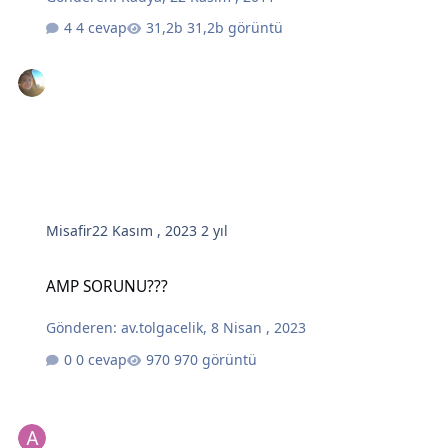
4 cevap
31,2b görüntü
Misafir
22 Kasım , 2023
2 yıl
AMP SORUNU???
AMP SORUNU???
Gönderen:
av.tolgacelik
,
8 Nisan , 2023
0 cevap
970 görüntü