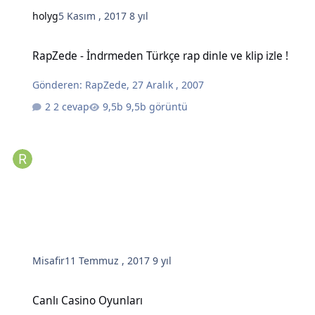
holyg
5 Kasım , 2017
8 yıl
RapZede - İndrmeden Türkçe rap dinle ve klip izle !
RapZede - İndrmeden Türkçe rap dinle ve klip izle !
Gönderen:
RapZede
,
27 Aralık , 2007
2 cevap
9,5b görüntü
Misafir
11 Temmuz , 2017
9 yıl
Canlı Casino Oyunları
Canlı Casino Oyunları