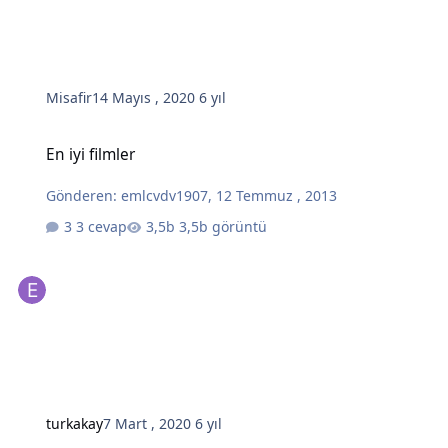
Misafir
14 Mayıs , 2020
6 yıl
En iyi filmler
En iyi filmler
Gönderen:
emlcvdv1907
,
12 Temmuz , 2013
3 cevap
3,5b görüntü
turkakay
7 Mart , 2020
6 yıl