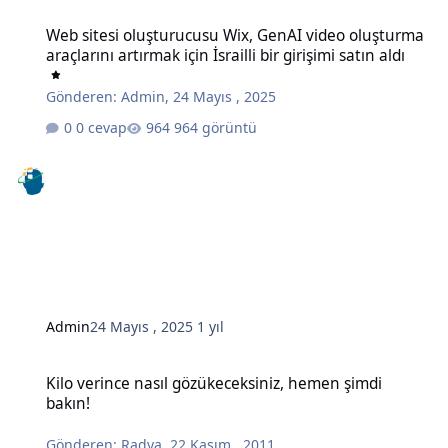
Web sitesi oluşturucusu Wix, GenAI video oluşturma araçlarını artırma
Web sitesi oluşturucusu Wix, GenAI video oluşturma
araçlarını artırmak için İsrailli bir girişimi satın aldı
Gönderen:
Admin
,
24 Mayıs , 2025
0 cevap
964 görüntü
Admin
24 Mayıs , 2025
1 yıl
Kilo verince nasıl gözükeceksiniz, hemen şimdi bakın!
Kilo verince nasıl gözükeceksiniz, hemen şimdi
bakın!
Gönderen:
Radya
,
22 Kasım , 2011