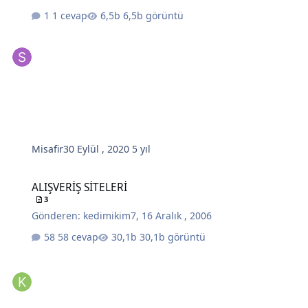
1 cevap
6,5b görüntü
Misafir
30 Eylül , 2020
5 yıl
ALIŞVERİŞ SİTELERİ
ALIŞVERİŞ SİTELERİ
3
Gönderen:
kedimikim7
,
16 Aralık , 2006
58 cevap
30,1b görüntü