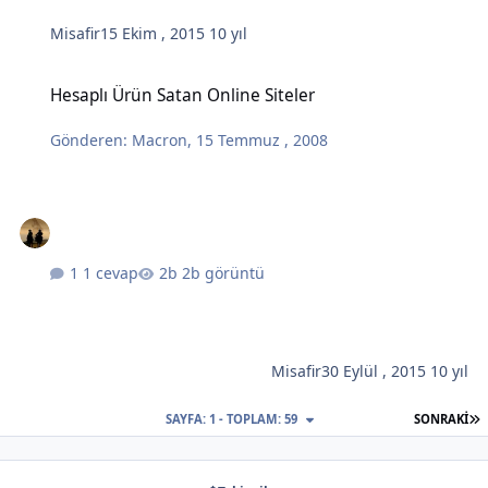
Misafir
15 Ekim , 2015
10 yıl
Hesaplı Ürün Satan Online Siteler
Hesaplı Ürün Satan Online Siteler
Gönderen:
Macron
,
15 Temmuz , 2008
1 cevap
2b görüntü
Misafir
30 Eylül , 2015
10 yıl
S
SAYFA: 1 - TOPLAM: 59
SONRAKI