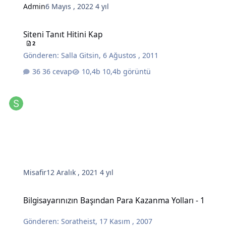
Admin
6 Mayıs , 2022
4 yıl
Siteni Tanıt Hitini Kap
Siteni Tanıt Hitini Kap
2
Gönderen:
Salla Gitsin
,
6 Ağustos , 2011
36 cevap
10,4b görüntü
Misafir
12 Aralık , 2021
4 yıl
Bilgisayarınızın Başından Para Kazanma Yolları - 1
Bilgisayarınızın Başından Para Kazanma Yolları - 1
Gönderen:
Soratheist
,
17 Kasım , 2007