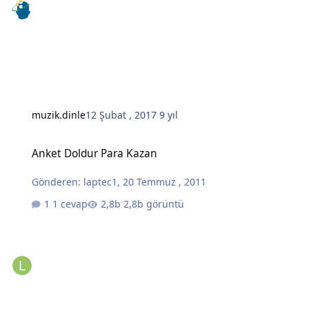
muzik.dinle
12 Şubat , 2017
9 yıl
Anket Doldur Para Kazan
Anket Doldur Para Kazan
Gönderen:
laptec1
,
20 Temmuz , 2011
1 cevap
2,8b görüntü