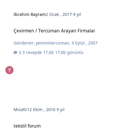
Ibrahim Bayram
2 Ocak , 2017
9 yıl
Çevirmen / Tercüman Arayan Firmalar
Çevirmen / Tercüman Arayan Firmalar
Gönderen:
yeminlitercuman
,
9 Eylül , 2007
3 cevap
17,6b görüntü
Misafir
12 Ekim , 2016
9 yıl
tekstil forum
tekstil forum