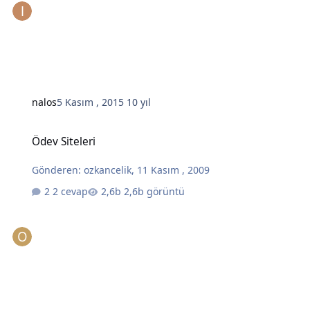
nalos
5 Kasım , 2015
10 yıl
Ödev Siteleri
Ödev Siteleri
Gönderen:
ozkancelik
,
11 Kasım , 2009
2 cevap
2,6b görüntü