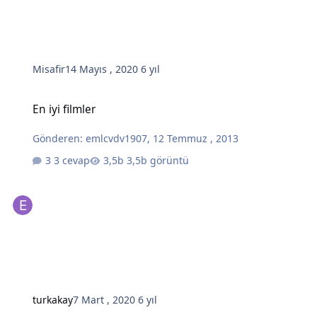
Misafir
14 Mayıs , 2020
6 yıl
En iyi filmler
En iyi filmler
Gönderen:
emlcvdv1907
,
12 Temmuz , 2013
3 cevap
3,5b görüntü
turkakay
7 Mart , 2020
6 yıl