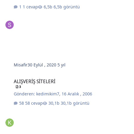
1 cevap
6,5b görüntü
Misafir
30 Eylül , 2020
5 yıl
ALIŞVERİŞ SİTELERİ
ALIŞVERİŞ SİTELERİ
3
Gönderen:
kedimikim7
,
16 Aralık , 2006
58 cevap
30,1b görüntü