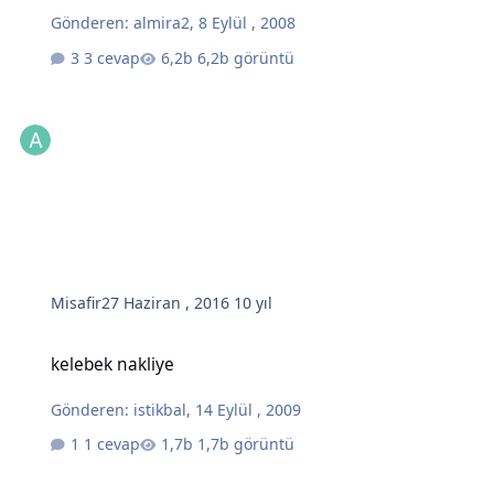
Gönderen:
almira2
,
8 Eylül , 2008
3 cevap
6,2b görüntü
Misafir
27 Haziran , 2016
10 yıl
kelebek nakliye
kelebek nakliye
Gönderen:
istikbal
,
14 Eylül , 2009
1 cevap
1,7b görüntü