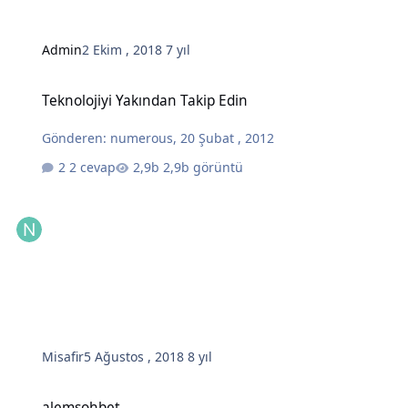
Admin
2 Ekim , 2018
7 yıl
Teknolojiyi Yakından Takip Edin
Teknolojiyi Yakından Takip Edin
Gönderen:
numerous
,
20 Şubat , 2012
2 cevap
2,9b görüntü
Misafir
5 Ağustos , 2018
8 yıl
alemsohbet
alemsohbet