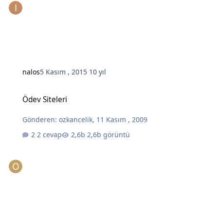
nalos
5 Kasım , 2015
10 yıl
Ödev Siteleri
Ödev Siteleri
Gönderen:
ozkancelik
,
11 Kasım , 2009
2 cevap
2,6b görüntü