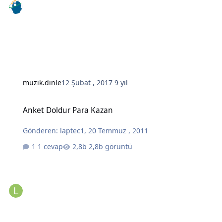
muzik.dinle
12 Şubat , 2017
9 yıl
Anket Doldur Para Kazan
Anket Doldur Para Kazan
Gönderen:
laptec1
,
20 Temmuz , 2011
1 cevap
2,8b görüntü