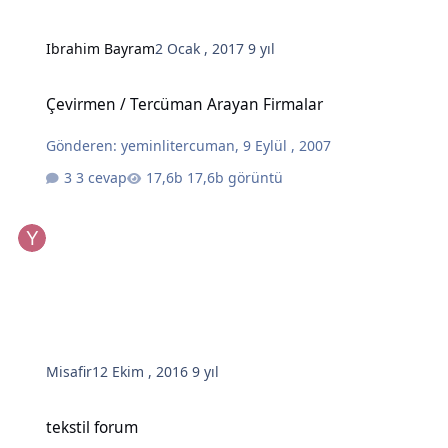
Ibrahim Bayram
2 Ocak , 2017
9 yıl
Çevirmen / Tercüman Arayan Firmalar
Çevirmen / Tercüman Arayan Firmalar
Gönderen:
yeminlitercuman
,
9 Eylül , 2007
3 cevap
17,6b görüntü
Misafir
12 Ekim , 2016
9 yıl
tekstil forum
tekstil forum