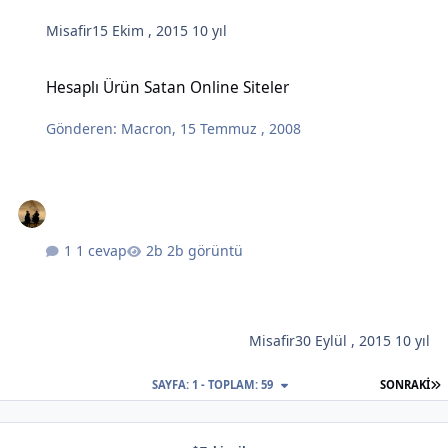
Misafir
15 Ekim , 2015
10 yıl
Hesaplı Ürün Satan Online Siteler
Hesaplı Ürün Satan Online Siteler
Gönderen:
Macron
,
15 Temmuz , 2008
1 cevap
2b görüntü
Misafir
30 Eylül , 2015
10 yıl
S
SAYFA: 1 - TOPLAM: 59
SONRAKI