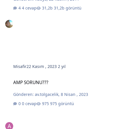
4 cevap
31,2b görüntü
Misafir
22 Kasım , 2023
2 yıl
AMP SORUNU???
AMP SORUNU???
Gönderen:
av.tolgacelik
,
8 Nisan , 2023
0 cevap
975 görüntü