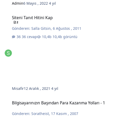
Admin
6 Mayıs , 2022
4 yıl
Siteni Tanıt Hitini Kap
Siteni Tanıt Hitini Kap
2
Gönderen:
Salla Gitsin
,
6 Ağustos , 2011
36 cevap
10,4b görüntü
Misafir
12 Aralık , 2021
4 yıl
Bilgisayarınızın Başından Para Kazanma Yolları - 1
Bilgisayarınızın Başından Para Kazanma Yolları - 1
Gönderen:
Soratheist
,
17 Kasım , 2007