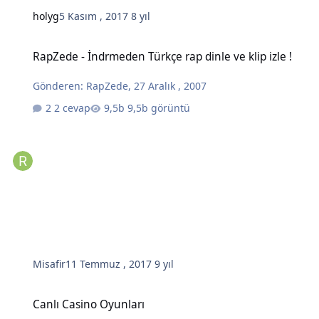
holyg
5 Kasım , 2017
8 yıl
RapZede - İndrmeden Türkçe rap dinle ve klip izle !
RapZede - İndrmeden Türkçe rap dinle ve klip izle !
Gönderen:
RapZede
,
27 Aralık , 2007
2 cevap
9,5b görüntü
Misafir
11 Temmuz , 2017
9 yıl
Canlı Casino Oyunları
Canlı Casino Oyunları