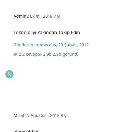
Admin
2 Ekim , 2018
7 yıl
Teknolojiyi Yakından Takip Edin
Teknolojiyi Yakından Takip Edin
Gönderen:
numerous
,
20 Şubat , 2012
2 cevap
2,9b görüntü
Misafir
5 Ağustos , 2018
8 yıl
alemsohbet
alemsohbet