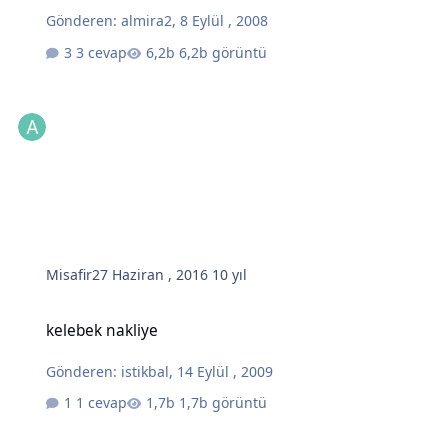
Gönderen:
almira2
,
8 Eylül , 2008
3 cevap
6,2b görüntü
Misafir
27 Haziran , 2016
10 yıl
kelebek nakliye
kelebek nakliye
Gönderen:
istikbal
,
14 Eylül , 2009
1 cevap
1,7b görüntü