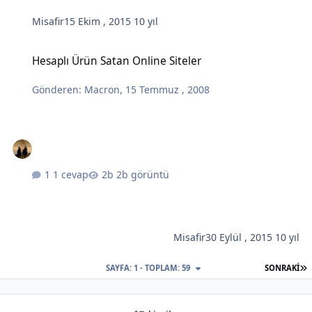
Misafir
15 Ekim , 2015
10 yıl
Hesaplı Ürün Satan Online Siteler
Hesaplı Ürün Satan Online Siteler
Gönderen:
Macron
,
15 Temmuz , 2008
1 cevap
2b görüntü
Misafir
30 Eylül , 2015
10 yıl
S
SAYFA: 1 - TOPLAM: 59
SONRAKI