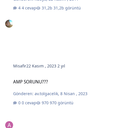
4 cevap
31,2b görüntü
Misafir
22 Kasım , 2023
2 yıl
AMP SORUNU???
AMP SORUNU???
Gönderen:
av.tolgacelik
,
8 Nisan , 2023
0 cevap
970 görüntü