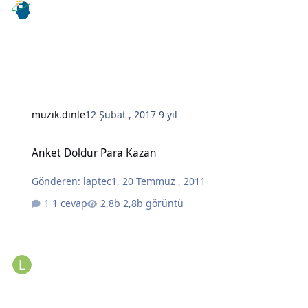
muzik.dinle
12 Şubat , 2017
9 yıl
Anket Doldur Para Kazan
Anket Doldur Para Kazan
Gönderen:
laptec1
,
20 Temmuz , 2011
1 cevap
2,8b görüntü