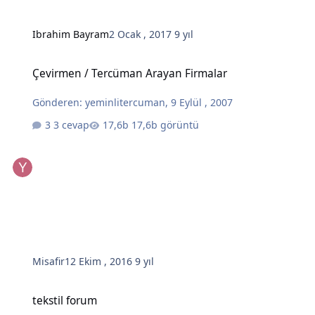
Ibrahim Bayram
2 Ocak , 2017
9 yıl
Çevirmen / Tercüman Arayan Firmalar
Çevirmen / Tercüman Arayan Firmalar
Gönderen:
yeminlitercuman
,
9 Eylül , 2007
3 cevap
17,6b görüntü
Misafir
12 Ekim , 2016
9 yıl
tekstil forum
tekstil forum