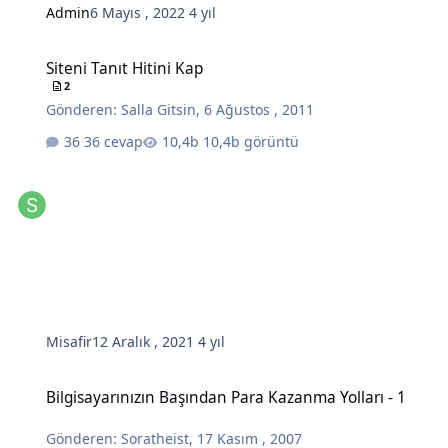
Admin
6 Mayıs , 2022
4 yıl
Siteni Tanıt Hitini Kap
Siteni Tanıt Hitini Kap
2
Gönderen:
Salla Gitsin
,
6 Ağustos , 2011
36 cevap
10,4b görüntü
Misafir
12 Aralık , 2021
4 yıl
Bilgisayarınızın Başından Para Kazanma Yolları - 1
Bilgisayarınızın Başından Para Kazanma Yolları - 1
Gönderen:
Soratheist
,
17 Kasım , 2007