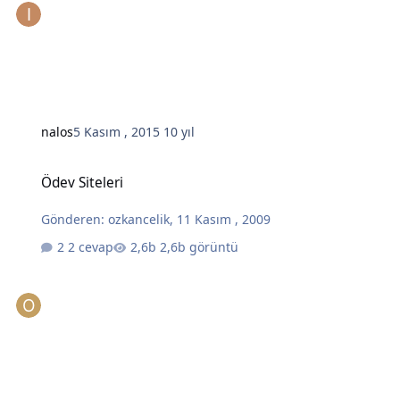
nalos
5 Kasım , 2015
10 yıl
Ödev Siteleri
Ödev Siteleri
Gönderen:
ozkancelik
,
11 Kasım , 2009
2 cevap
2,6b görüntü