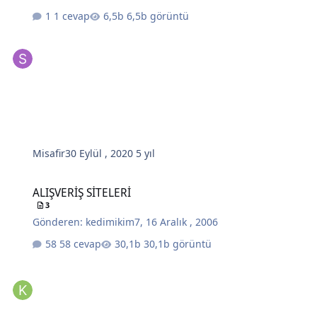
1 cevap
6,5b görüntü
Misafir
30 Eylül , 2020
5 yıl
ALIŞVERİŞ SİTELERİ
ALIŞVERİŞ SİTELERİ
3
Gönderen:
kedimikim7
,
16 Aralık , 2006
58 cevap
30,1b görüntü