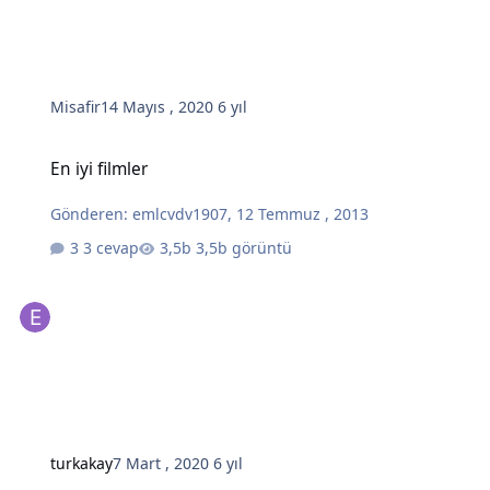
Misafir
14 Mayıs , 2020
6 yıl
En iyi filmler
En iyi filmler
Gönderen:
emlcvdv1907
,
12 Temmuz , 2013
3 cevap
3,5b görüntü
turkakay
7 Mart , 2020
6 yıl