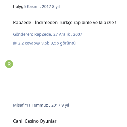
holyg
5 Kasım , 2017
8 yıl
RapZede - İndrmeden Türkçe rap dinle ve klip izle !
RapZede - İndrmeden Türkçe rap dinle ve klip izle !
Gönderen:
RapZede
,
27 Aralık , 2007
2 cevap
9,5b görüntü
Misafir
11 Temmuz , 2017
9 yıl
Canlı Casino Oyunları
Canlı Casino Oyunları