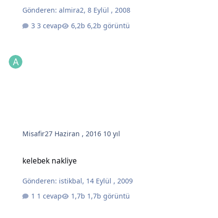
Gönderen:
almira2
,
8 Eylül , 2008
3 cevap
6,2b görüntü
Misafir
27 Haziran , 2016
10 yıl
kelebek nakliye
kelebek nakliye
Gönderen:
istikbal
,
14 Eylül , 2009
1 cevap
1,7b görüntü