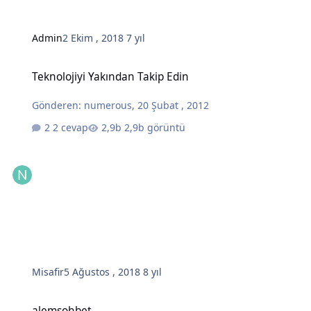
Admin
2 Ekim , 2018
7 yıl
Teknolojiyi Yakından Takip Edin
Teknolojiyi Yakından Takip Edin
Gönderen:
numerous
,
20 Şubat , 2012
2 cevap
2,9b görüntü
Misafir
5 Ağustos , 2018
8 yıl
alemsohbet
alemsohbet