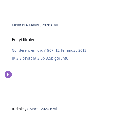
Misafir
14 Mayıs , 2020
6 yıl
En iyi filmler
En iyi filmler
Gönderen:
emlcvdv1907
,
12 Temmuz , 2013
3 cevap
3,5b görüntü
turkakay
7 Mart , 2020
6 yıl