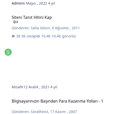
Admin
6 Mayıs , 2022
4 yıl
Siteni Tanıt Hitini Kap
Siteni Tanıt Hitini Kap
2
Gönderen:
Salla Gitsin
,
6 Ağustos , 2011
36 cevap
10,4b görüntü
Misafir
12 Aralık , 2021
4 yıl
Bilgisayarınızın Başından Para Kazanma Yolları - 1
Bilgisayarınızın Başından Para Kazanma Yolları - 1
Gönderen:
Soratheist
,
17 Kasım , 2007