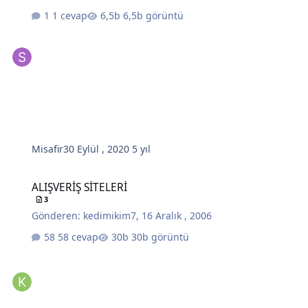
1 cevap
6,5b görüntü
Misafir
30 Eylül , 2020
5 yıl
ALIŞVERİŞ SİTELERİ
ALIŞVERİŞ SİTELERİ
3
Gönderen:
kedimikim7
,
16 Aralık , 2006
58 cevap
30b görüntü