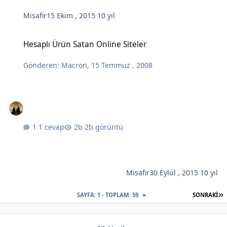
Misafir
15 Ekim , 2015
10 yıl
Hesaplı Ürün Satan Online Siteler
Hesaplı Ürün Satan Online Siteler
Gönderen:
Macron
,
15 Temmuz , 2008
1 cevap
2b görüntü
Misafir
30 Eylül , 2015
10 yıl
S
SAYFA: 1 - TOPLAM: 59
SONRAKI