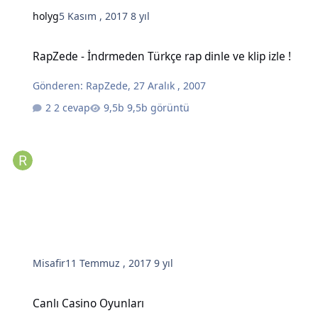
holyg
5 Kasım , 2017
8 yıl
RapZede - İndrmeden Türkçe rap dinle ve klip izle !
RapZede - İndrmeden Türkçe rap dinle ve klip izle !
Gönderen:
RapZede
,
27 Aralık , 2007
2 cevap
9,5b görüntü
Misafir
11 Temmuz , 2017
9 yıl
Canlı Casino Oyunları
Canlı Casino Oyunları