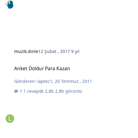
muzik.dinle
12 Şubat , 2017
9 yıl
Anket Doldur Para Kazan
Anket Doldur Para Kazan
Gönderen:
laptec1
,
20 Temmuz , 2011
1 cevap
2,8b görüntü