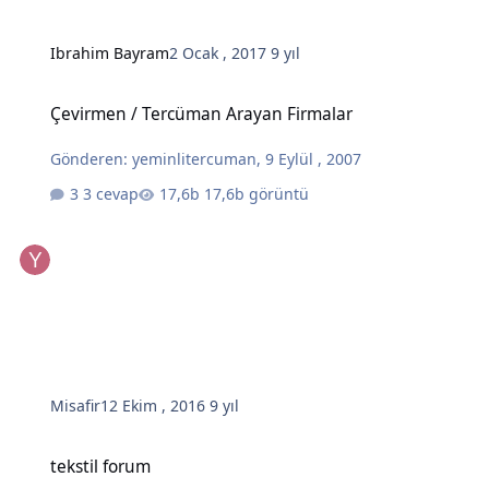
Ibrahim Bayram
2 Ocak , 2017
9 yıl
Çevirmen / Tercüman Arayan Firmalar
Çevirmen / Tercüman Arayan Firmalar
Gönderen:
yeminlitercuman
,
9 Eylül , 2007
3 cevap
17,6b görüntü
Misafir
12 Ekim , 2016
9 yıl
tekstil forum
tekstil forum