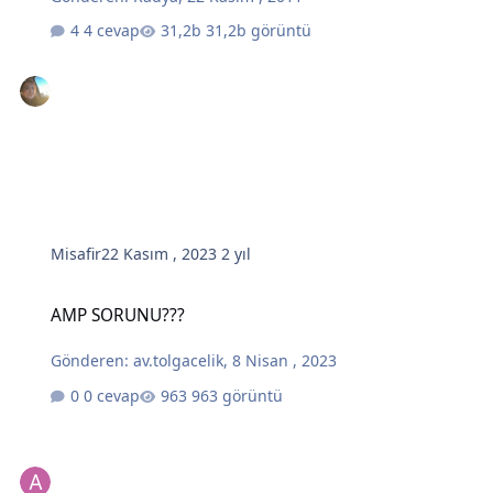
4 cevap
31,2b görüntü
Misafir
22 Kasım , 2023
2 yıl
AMP SORUNU???
AMP SORUNU???
Gönderen:
av.tolgacelik
,
8 Nisan , 2023
0 cevap
963 görüntü