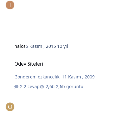
nalos
5 Kasım , 2015
10 yıl
Ödev Siteleri
Ödev Siteleri
Gönderen:
ozkancelik
,
11 Kasım , 2009
2 cevap
2,6b görüntü