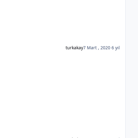
turkakay
7 Mart , 2020
6 yıl