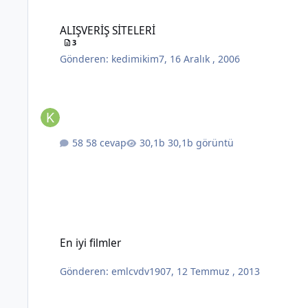
ALIŞVERİŞ SİTELERİ
ALIŞVERİŞ SİTELERİ
3
Gönderen:
kedimikim7
,
16 Aralık , 2006
58 cevap
30,1b görüntü
En iyi filmler
En iyi filmler
Gönderen:
emlcvdv1907
,
12 Temmuz , 2013