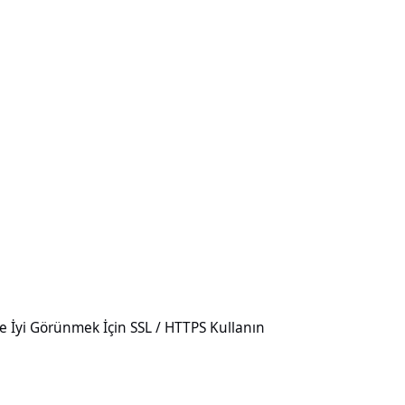
mek İçin SSL / HTTPS Kullanın
e İyi Görünmek İçin SSL / HTTPS Kullanın