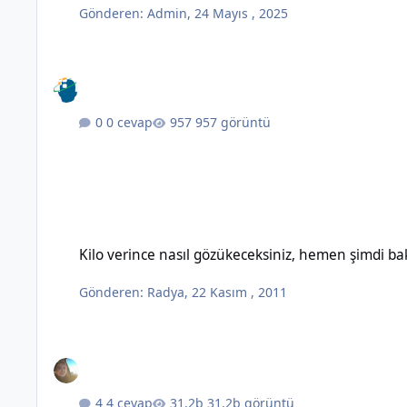
Gönderen:
Admin
,
24 Mayıs , 2025
0 cevap
957 görüntü
Kilo verince nasıl gözükeceksiniz, hemen şimdi bakın!
Kilo verince nasıl gözükeceksiniz, hemen şimdi ba
Gönderen:
Radya
,
22 Kasım , 2011
4 cevap
31,2b görüntü