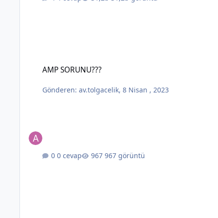
AMP SORUNU???
AMP SORUNU???
Gönderen:
av.tolgacelik
,
8 Nisan , 2023
0 cevap
967 görüntü