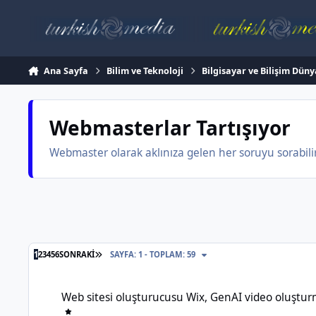
İçeriğe atla
Ana Sayfa
Bilim ve Teknoloji
Bilgisayar ve Bilişim Düny
Webmasterlar Tartışıyor
Webmaster olarak aklınıza gelen her soruyu sorabilir.
SON SAYFA
1
2
3
4
5
6
SONRAKI
SAYFA: 1 - TOPLAM: 59
Web sitesi oluşturucusu Wix, GenAI video oluşturma araçlarını a
Web sitesi oluşturucusu Wix, GenAI video oluşturma a