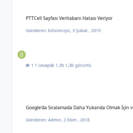
PTTCell Sayfası Veritabanı Hatası Veriyor
PTTCell Sayfası Veritabanı Hatası Veriyor
Gönderen:
bilisimciyiz
,
3 Şubat , 2019
1 cevap
1,3b görüntü
Google'da Sıralamada Daha Yukarıda Olmak İçin ve İyi Görün
Google'da Sıralamada Daha Yukarıda Olmak İçin v
Gönderen:
Admin
,
2 Ekim , 2018