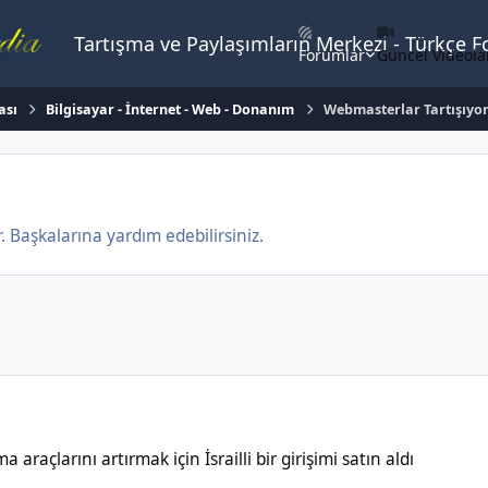
Tartışma ve Paylaşımların Merkezi - Türkçe 
Forumlar
Güncel Videola
ası
Bilgisayar - İnternet - Web - Donanım
Webmasterlar Tartışıyo
 Başkalarına yardım edebilirsiniz.
rtırmak için İsrailli bir girişimi satın aldı
raçlarını artırmak için İsrailli bir girişimi satın aldı