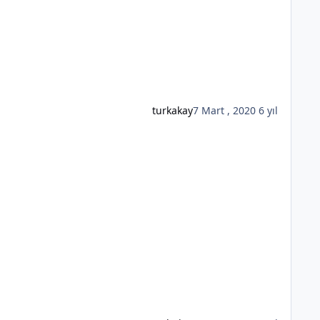
turkakay
7 Mart , 2020
6 yıl