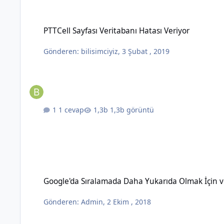
PTTCell Sayfası Veritabanı Hatası Veriyor
PTTCell Sayfası Veritabanı Hatası Veriyor
Gönderen:
bilisimciyiz
,
3 Şubat , 2019
1 cevap
1,3b görüntü
Google'da Sıralamada Daha Yukarıda Olmak İçin ve İyi Görün
Google'da Sıralamada Daha Yukarıda Olmak İçin v
Gönderen:
Admin
,
2 Ekim , 2018