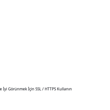
mek İçin SSL / HTTPS Kullanın
e İyi Görünmek İçin SSL / HTTPS Kullanın