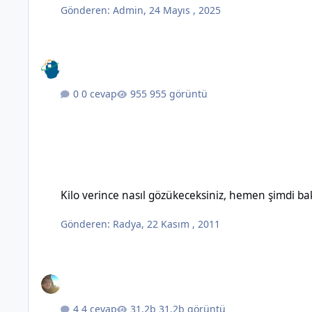
Gönderen:
Admin
,
24 Mayıs , 2025
0 cevap
955 görüntü
Kilo verince nasıl gözükeceksiniz, hemen şimdi bakın!
Kilo verince nasıl gözükeceksiniz, hemen şimdi ba
Gönderen:
Radya
,
22 Kasım , 2011
4 cevap
31,2b görüntü