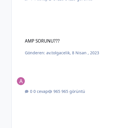
AMP SORUNU???
AMP SORUNU???
Gönderen:
av.tolgacelik
,
8 Nisan , 2023
0 cevap
965 görüntü