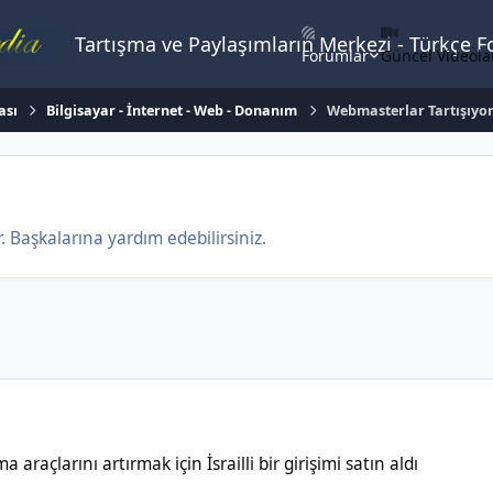
Tartışma ve Paylaşımların Merkezi - Türkçe 
Forumlar
Güncel Videola
ası
Bilgisayar - İnternet - Web - Donanım
Webmasterlar Tartışıyo
 Başkalarına yardım edebilirsiniz.
rtırmak için İsrailli bir girişimi satın aldı
raçlarını artırmak için İsrailli bir girişimi satın aldı