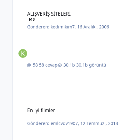
ALIŞVERİŞ SİTELERİ
ALIŞVERİŞ SİTELERİ
3
Gönderen:
kedimikim7
,
16 Aralık , 2006
58 cevap
30,1b görüntü
En iyi filmler
En iyi filmler
Gönderen:
emlcvdv1907
,
12 Temmuz , 2013