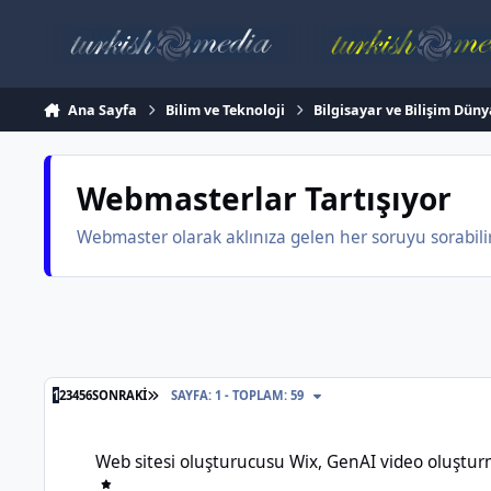
İçeriğe atla
Ana Sayfa
Bilim ve Teknoloji
Bilgisayar ve Bilişim Düny
Webmasterlar Tartışıyor
Webmaster olarak aklınıza gelen her soruyu sorabilir.
SON SAYFA
1
2
3
4
5
6
SONRAKI
SAYFA: 1 - TOPLAM: 59
Web sitesi oluşturucusu Wix, GenAI video oluşturma araçlarını a
Web sitesi oluşturucusu Wix, GenAI video oluşturma a