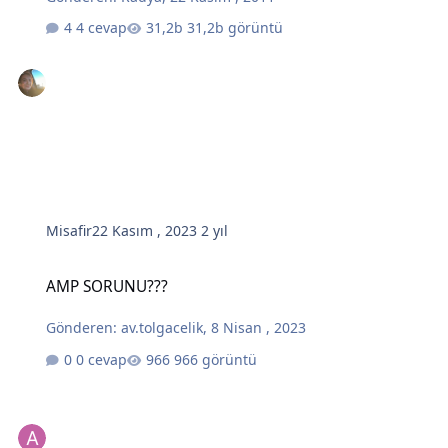
4 cevap
31,2b görüntü
Misafir
22 Kasım , 2023
2 yıl
AMP SORUNU???
AMP SORUNU???
Gönderen:
av.tolgacelik
,
8 Nisan , 2023
0 cevap
966 görüntü