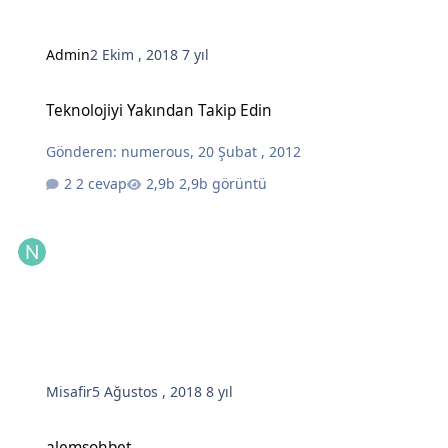
Admin
2 Ekim , 2018
7 yıl
Teknolojiyi Yakından Takip Edin
Teknolojiyi Yakından Takip Edin
Gönderen:
numerous
,
20 Şubat , 2012
2 cevap
2,9b görüntü
Misafir
5 Ağustos , 2018
8 yıl
alemsohbet
alemsohbet