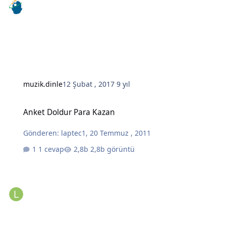
muzik.dinle
12 Şubat , 2017
9 yıl
Anket Doldur Para Kazan
Anket Doldur Para Kazan
Gönderen:
laptec1
,
20 Temmuz , 2011
1 cevap
2,8b görüntü