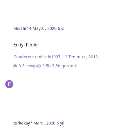
Misafir
14 Mayıs , 2020
6 yıl
En iyi filmler
En iyi filmler
Gönderen:
emlcvdv1907
,
12 Temmuz , 2013
3 cevap
3,5b görüntü
turkakay
7 Mart , 2020
6 yıl