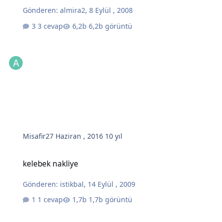
Gönderen:
almira2
,
8 Eylül , 2008
3 cevap
6,2b görüntü
Misafir
27 Haziran , 2016
10 yıl
kelebek nakliye
kelebek nakliye
Gönderen:
istikbal
,
14 Eylül , 2009
1 cevap
1,7b görüntü