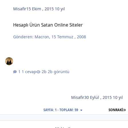
Misafir
15 Ekim , 2015
10 yıl
Hesaplı Ürün Satan Online Siteler
Hesaplı Ürün Satan Online Siteler
Gönderen:
Macron
,
15 Temmuz , 2008
1 cevap
2b görüntü
Misafir
30 Eylül , 2015
10 yıl
S
SAYFA: 1 - TOPLAM: 59
SONRAKI