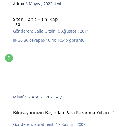
Admin
6 Mayıs , 2022
4 yıl
Siteni Tanıt Hitini Kap
Siteni Tanıt Hitini Kap
2
Gönderen:
Salla Gitsin
,
6 Ağustos , 2011
36 cevap
10,4b görüntü
Misafir
12 Aralık , 2021
4 yıl
Bilgisayarınızın Başından Para Kazanma Yolları - 1
Bilgisayarınızın Başından Para Kazanma Yolları - 1
Gönderen:
Soratheist
,
17 Kasım , 2007