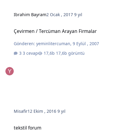
Ibrahim Bayram
2 Ocak , 2017
9 yıl
Çevirmen / Tercüman Arayan Firmalar
Çevirmen / Tercüman Arayan Firmalar
Gönderen:
yeminlitercuman
,
9 Eylül , 2007
3 cevap
17,6b görüntü
Misafir
12 Ekim , 2016
9 yıl
tekstil forum
tekstil forum