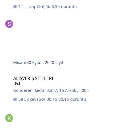
1 cevap
6,5b görüntü
Misafir
30 Eylül , 2020
5 yıl
ALIŞVERİŞ SİTELERİ
ALIŞVERİŞ SİTELERİ
3
Gönderen:
kedimikim7
,
16 Aralık , 2006
58 cevap
30,1b görüntü