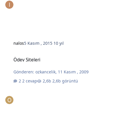
nalos
5 Kasım , 2015
10 yıl
Ödev Siteleri
Ödev Siteleri
Gönderen:
ozkancelik
,
11 Kasım , 2009
2 cevap
2,6b görüntü