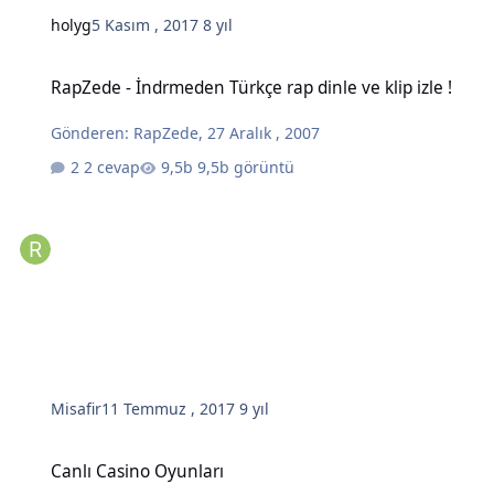
holyg
5 Kasım , 2017
8 yıl
RapZede - İndrmeden Türkçe rap dinle ve klip izle !
RapZede - İndrmeden Türkçe rap dinle ve klip izle !
Gönderen:
RapZede
,
27 Aralık , 2007
2 cevap
9,5b görüntü
Misafir
11 Temmuz , 2017
9 yıl
Canlı Casino Oyunları
Canlı Casino Oyunları