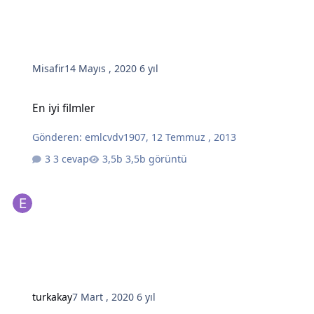
Misafir
14 Mayıs , 2020
6 yıl
En iyi filmler
En iyi filmler
Gönderen:
emlcvdv1907
,
12 Temmuz , 2013
3 cevap
3,5b görüntü
turkakay
7 Mart , 2020
6 yıl