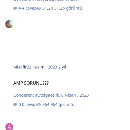
4 cevap
31,2b görüntü
Misafir
22 Kasım , 2023
2 yıl
AMP SORUNU???
AMP SORUNU???
Gönderen:
av.tolgacelik
,
8 Nisan , 2023
0 cevap
964 görüntü