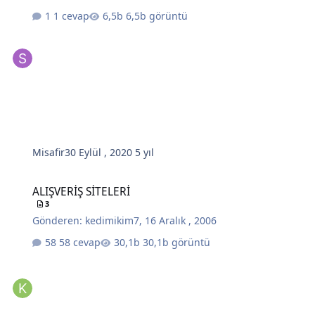
1 cevap
6,5b görüntü
Misafir
30 Eylül , 2020
5 yıl
ALIŞVERİŞ SİTELERİ
ALIŞVERİŞ SİTELERİ
3
Gönderen:
kedimikim7
,
16 Aralık , 2006
58 cevap
30,1b görüntü