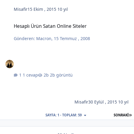
Misafir
15 Ekim , 2015
10 yıl
Hesaplı Ürün Satan Online Siteler
Hesaplı Ürün Satan Online Siteler
Gönderen:
Macron
,
15 Temmuz , 2008
1 cevap
2b görüntü
Misafir
30 Eylül , 2015
10 yıl
S
SAYFA: 1 - TOPLAM: 59
SONRAKI