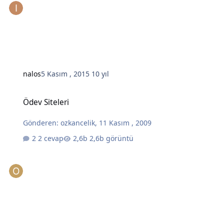
nalos
5 Kasım , 2015
10 yıl
Ödev Siteleri
Ödev Siteleri
Gönderen:
ozkancelik
,
11 Kasım , 2009
2 cevap
2,6b görüntü