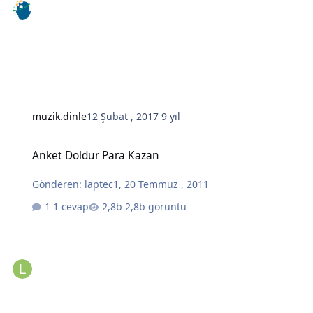
muzik.dinle
12 Şubat , 2017
9 yıl
Anket Doldur Para Kazan
Anket Doldur Para Kazan
Gönderen:
laptec1
,
20 Temmuz , 2011
1 cevap
2,8b görüntü