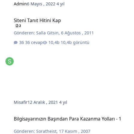
Admin
6 Mayıs , 2022
4 yıl
Siteni Tanıt Hitini Kap
Siteni Tanıt Hitini Kap
2
Gönderen:
Salla Gitsin
,
6 Ağustos , 2011
36 cevap
10,4b görüntü
Misafir
12 Aralık , 2021
4 yıl
Bilgisayarınızın Başından Para Kazanma Yolları - 1
Bilgisayarınızın Başından Para Kazanma Yolları - 1
Gönderen:
Soratheist
,
17 Kasım , 2007