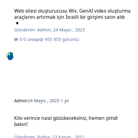
Web sitesi oluşturucusu Wix, GenAI video oluşturma araçlarını artırma
Web sitesi oluşturucusu Wix, GenAI video oluşturma
araçlarını artırmak için İsrailli bir girişimi satın aldı
Gönderen:
Admin
,
24 Mayıs , 2025
0 cevap
955 görüntü
Admin
24 Mayıs , 2025
1 yıl
Kilo verince nasıl gözükeceksiniz, hemen şimdi bakın!
Kilo verince nasıl gözükeceksiniz, hemen şimdi
bakın!
Gönderen:
Radya
,
22 Kasım , 2011