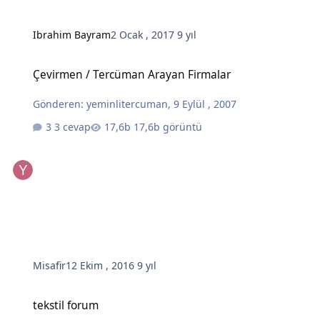
Ibrahim Bayram
2 Ocak , 2017
9 yıl
Çevirmen / Tercüman Arayan Firmalar
Çevirmen / Tercüman Arayan Firmalar
Gönderen:
yeminlitercuman
,
9 Eylül , 2007
3 cevap
17,6b görüntü
Misafir
12 Ekim , 2016
9 yıl
tekstil forum
tekstil forum