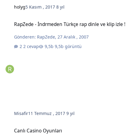
holyg
5 Kasım , 2017
8 yıl
RapZede - İndrmeden Türkçe rap dinle ve klip izle !
RapZede - İndrmeden Türkçe rap dinle ve klip izle !
Gönderen:
RapZede
,
27 Aralık , 2007
2 cevap
9,5b görüntü
Misafir
11 Temmuz , 2017
9 yıl
Canlı Casino Oyunları
Canlı Casino Oyunları