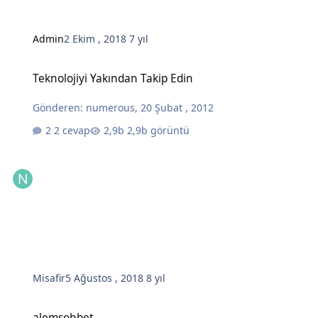
Admin
2 Ekim , 2018
7 yıl
Teknolojiyi Yakından Takip Edin
Teknolojiyi Yakından Takip Edin
Gönderen:
numerous
,
20 Şubat , 2012
2 cevap
2,9b görüntü
Misafir
5 Ağustos , 2018
8 yıl
alemsohbet
alemsohbet