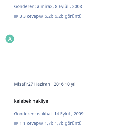
Gönderen:
almira2
,
8 Eylül , 2008
3 cevap
6,2b görüntü
Misafir
27 Haziran , 2016
10 yıl
kelebek nakliye
kelebek nakliye
Gönderen:
istikbal
,
14 Eylül , 2009
1 cevap
1,7b görüntü