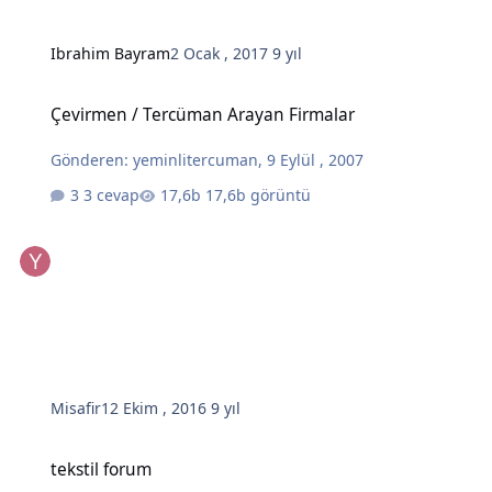
Ibrahim Bayram
2 Ocak , 2017
9 yıl
Çevirmen / Tercüman Arayan Firmalar
Çevirmen / Tercüman Arayan Firmalar
Gönderen:
yeminlitercuman
,
9 Eylül , 2007
3 cevap
17,6b görüntü
Misafir
12 Ekim , 2016
9 yıl
tekstil forum
tekstil forum