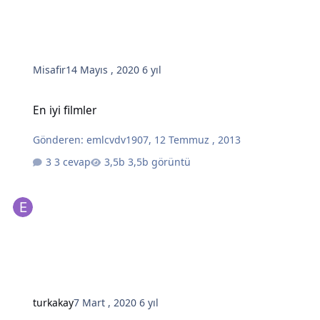
Misafir
14 Mayıs , 2020
6 yıl
En iyi filmler
En iyi filmler
Gönderen:
emlcvdv1907
,
12 Temmuz , 2013
3 cevap
3,5b görüntü
turkakay
7 Mart , 2020
6 yıl