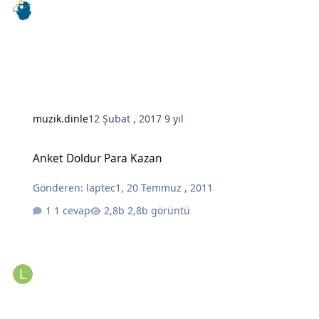
muzik.dinle
12 Şubat , 2017
9 yıl
Anket Doldur Para Kazan
Anket Doldur Para Kazan
Gönderen:
laptec1
,
20 Temmuz , 2011
1 cevap
2,8b görüntü