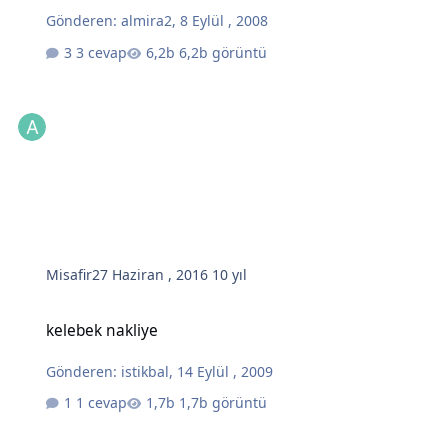
Gönderen:
almira2
,
8 Eylül , 2008
3 cevap
6,2b görüntü
Misafir
27 Haziran , 2016
10 yıl
kelebek nakliye
kelebek nakliye
Gönderen:
istikbal
,
14 Eylül , 2009
1 cevap
1,7b görüntü