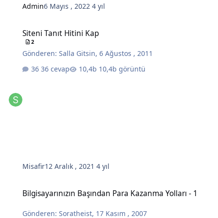
Admin
6 Mayıs , 2022
4 yıl
Siteni Tanıt Hitini Kap
Siteni Tanıt Hitini Kap
2
Gönderen:
Salla Gitsin
,
6 Ağustos , 2011
36 cevap
10,4b görüntü
Misafir
12 Aralık , 2021
4 yıl
Bilgisayarınızın Başından Para Kazanma Yolları - 1
Bilgisayarınızın Başından Para Kazanma Yolları - 1
Gönderen:
Soratheist
,
17 Kasım , 2007