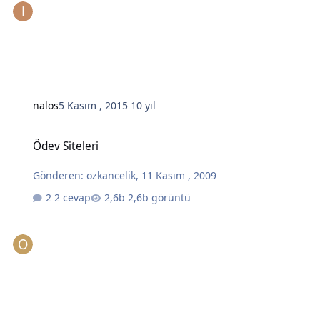
nalos
5 Kasım , 2015
10 yıl
Ödev Siteleri
Ödev Siteleri
Gönderen:
ozkancelik
,
11 Kasım , 2009
2 cevap
2,6b görüntü