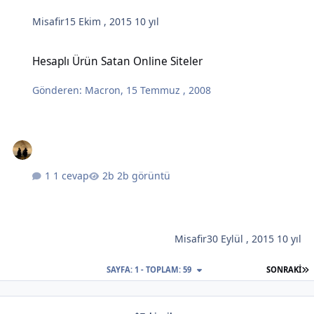
Misafir
15 Ekim , 2015
10 yıl
Hesaplı Ürün Satan Online Siteler
Hesaplı Ürün Satan Online Siteler
Gönderen:
Macron
,
15 Temmuz , 2008
1 cevap
2b görüntü
Misafir
30 Eylül , 2015
10 yıl
S
SAYFA: 1 - TOPLAM: 59
SONRAKI