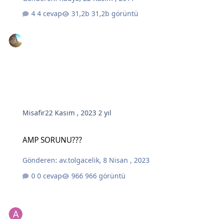
4 cevap
31,2b görüntü
Misafir
22 Kasım , 2023
2 yıl
AMP SORUNU???
AMP SORUNU???
Gönderen:
av.tolgacelik
,
8 Nisan , 2023
0 cevap
966 görüntü