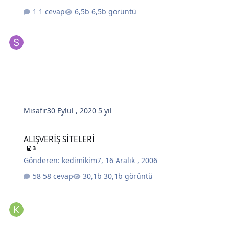
1 cevap
6,5b görüntü
Misafir
30 Eylül , 2020
5 yıl
ALIŞVERİŞ SİTELERİ
ALIŞVERİŞ SİTELERİ
3
Gönderen:
kedimikim7
,
16 Aralık , 2006
58 cevap
30,1b görüntü