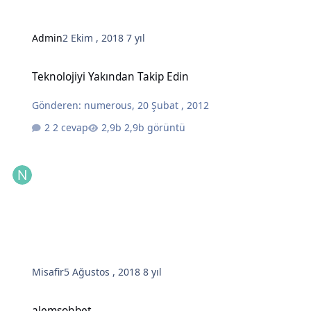
Admin
2 Ekim , 2018
7 yıl
Teknolojiyi Yakından Takip Edin
Teknolojiyi Yakından Takip Edin
Gönderen:
numerous
,
20 Şubat , 2012
2 cevap
2,9b görüntü
Misafir
5 Ağustos , 2018
8 yıl
alemsohbet
alemsohbet