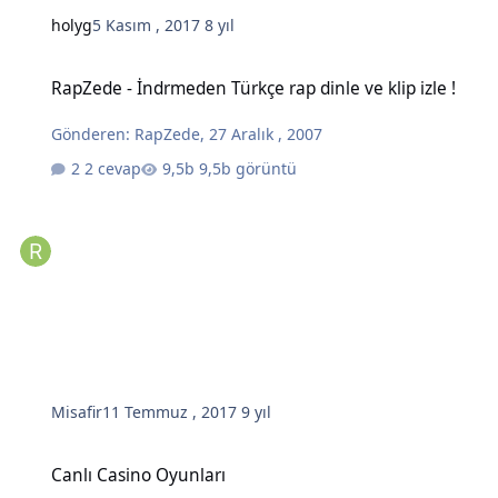
holyg
5 Kasım , 2017
8 yıl
RapZede - İndrmeden Türkçe rap dinle ve klip izle !
RapZede - İndrmeden Türkçe rap dinle ve klip izle !
Gönderen:
RapZede
,
27 Aralık , 2007
2 cevap
9,5b görüntü
Misafir
11 Temmuz , 2017
9 yıl
Canlı Casino Oyunları
Canlı Casino Oyunları