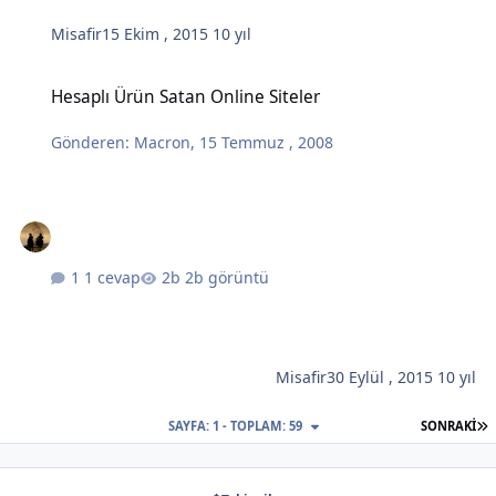
Misafir
15 Ekim , 2015
10 yıl
Hesaplı Ürün Satan Online Siteler
Hesaplı Ürün Satan Online Siteler
Gönderen:
Macron
,
15 Temmuz , 2008
1 cevap
2b görüntü
Misafir
30 Eylül , 2015
10 yıl
S
SAYFA: 1 - TOPLAM: 59
SONRAKI