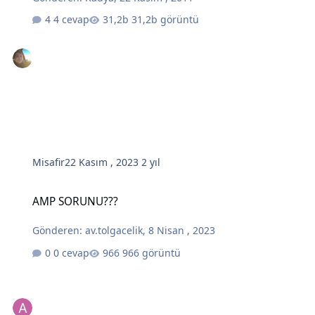
4 cevap
31,2b görüntü
Misafir
22 Kasım , 2023
2 yıl
AMP SORUNU???
AMP SORUNU???
Gönderen:
av.tolgacelik
,
8 Nisan , 2023
0 cevap
966 görüntü