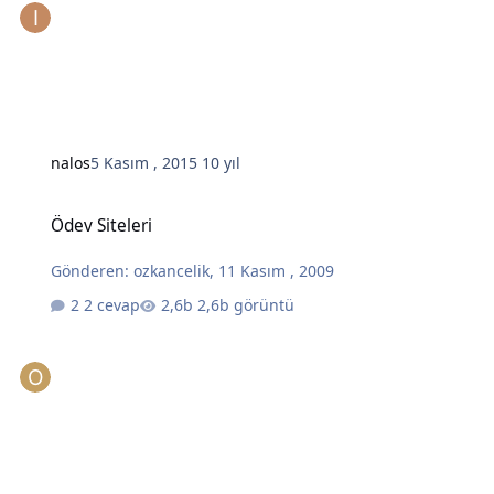
nalos
5 Kasım , 2015
10 yıl
Ödev Siteleri
Ödev Siteleri
Gönderen:
ozkancelik
,
11 Kasım , 2009
2 cevap
2,6b görüntü