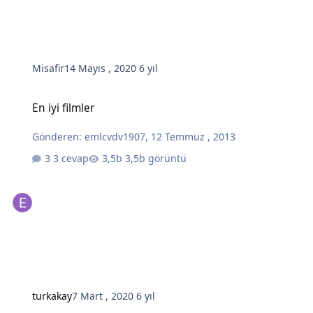
Misafir
14 Mayıs , 2020
6 yıl
En iyi filmler
En iyi filmler
Gönderen:
emlcvdv1907
,
12 Temmuz , 2013
3 cevap
3,5b görüntü
turkakay
7 Mart , 2020
6 yıl