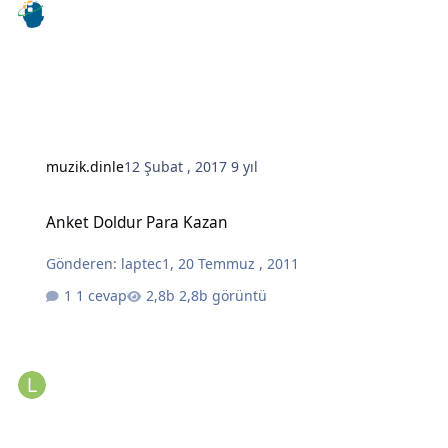
muzik.dinle
12 Şubat , 2017
9 yıl
Anket Doldur Para Kazan
Anket Doldur Para Kazan
Gönderen:
laptec1
,
20 Temmuz , 2011
1 cevap
2,8b görüntü