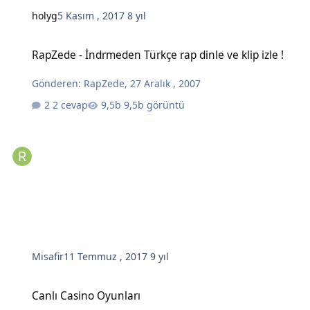
holyg
5 Kasım , 2017
8 yıl
RapZede - İndrmeden Türkçe rap dinle ve klip izle !
RapZede - İndrmeden Türkçe rap dinle ve klip izle !
Gönderen:
RapZede
,
27 Aralık , 2007
2 cevap
9,5b görüntü
Misafir
11 Temmuz , 2017
9 yıl
Canlı Casino Oyunları
Canlı Casino Oyunları