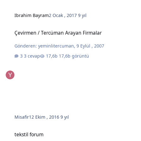
Ibrahim Bayram
2 Ocak , 2017
9 yıl
Çevirmen / Tercüman Arayan Firmalar
Çevirmen / Tercüman Arayan Firmalar
Gönderen:
yeminlitercuman
,
9 Eylül , 2007
3 cevap
17,6b görüntü
Misafir
12 Ekim , 2016
9 yıl
tekstil forum
tekstil forum