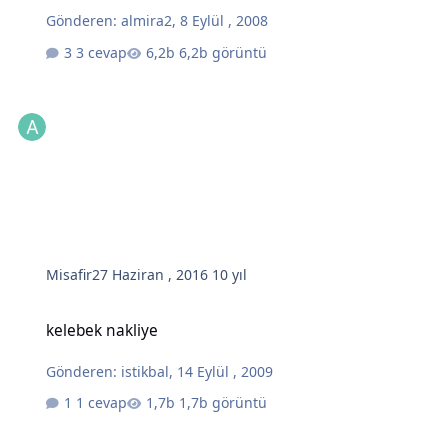
Gönderen:
almira2
,
8 Eylül , 2008
3 cevap
6,2b görüntü
Misafir
27 Haziran , 2016
10 yıl
kelebek nakliye
kelebek nakliye
Gönderen:
istikbal
,
14 Eylül , 2009
1 cevap
1,7b görüntü