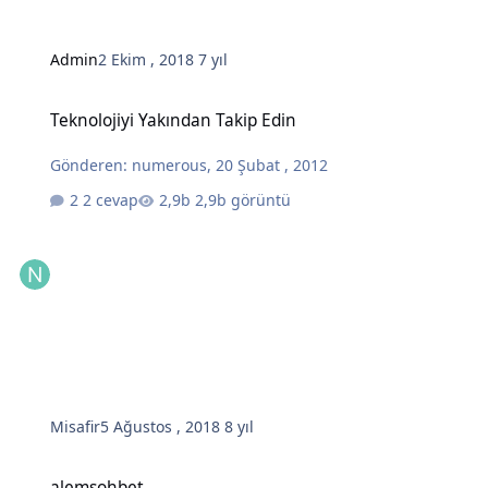
Admin
2 Ekim , 2018
7 yıl
Teknolojiyi Yakından Takip Edin
Teknolojiyi Yakından Takip Edin
Gönderen:
numerous
,
20 Şubat , 2012
2 cevap
2,9b görüntü
Misafir
5 Ağustos , 2018
8 yıl
alemsohbet
alemsohbet