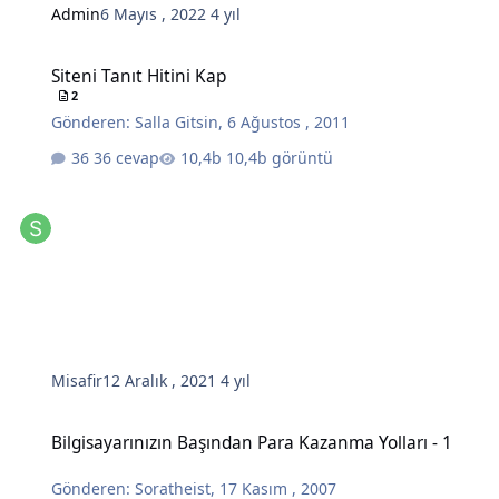
Admin
6 Mayıs , 2022
4 yıl
Siteni Tanıt Hitini Kap
Siteni Tanıt Hitini Kap
2
Gönderen:
Salla Gitsin
,
6 Ağustos , 2011
36 cevap
10,4b görüntü
Misafir
12 Aralık , 2021
4 yıl
Bilgisayarınızın Başından Para Kazanma Yolları - 1
Bilgisayarınızın Başından Para Kazanma Yolları - 1
Gönderen:
Soratheist
,
17 Kasım , 2007