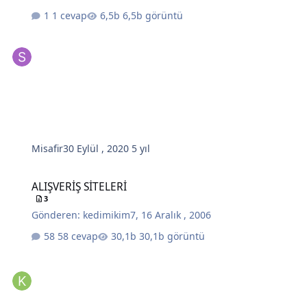
1 cevap
6,5b görüntü
Misafir
30 Eylül , 2020
5 yıl
ALIŞVERİŞ SİTELERİ
ALIŞVERİŞ SİTELERİ
3
Gönderen:
kedimikim7
,
16 Aralık , 2006
58 cevap
30,1b görüntü