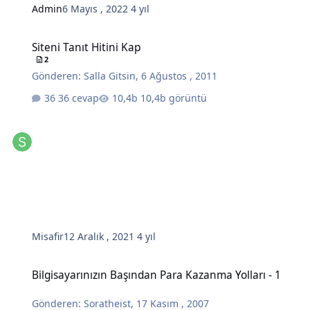
Admin
6 Mayıs , 2022
4 yıl
Siteni Tanıt Hitini Kap
Siteni Tanıt Hitini Kap
2
Gönderen:
Salla Gitsin
,
6 Ağustos , 2011
36 cevap
10,4b görüntü
Misafir
12 Aralık , 2021
4 yıl
Bilgisayarınızın Başından Para Kazanma Yolları - 1
Bilgisayarınızın Başından Para Kazanma Yolları - 1
Gönderen:
Soratheist
,
17 Kasım , 2007