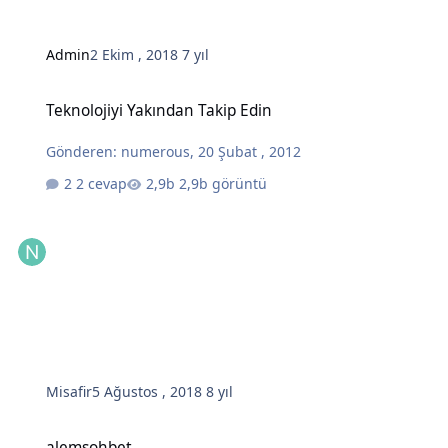
Admin
2 Ekim , 2018
7 yıl
Teknolojiyi Yakından Takip Edin
Teknolojiyi Yakından Takip Edin
Gönderen:
numerous
,
20 Şubat , 2012
2 cevap
2,9b görüntü
Misafir
5 Ağustos , 2018
8 yıl
alemsohbet
alemsohbet