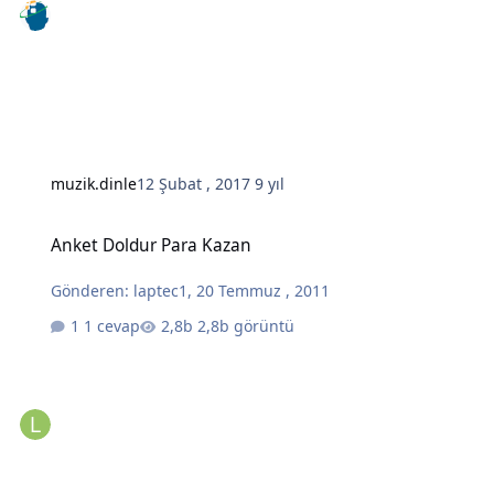
muzik.dinle
12 Şubat , 2017
9 yıl
Anket Doldur Para Kazan
Anket Doldur Para Kazan
Gönderen:
laptec1
,
20 Temmuz , 2011
1 cevap
2,8b görüntü