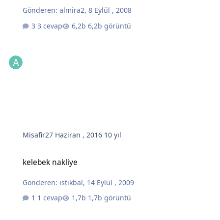
Gönderen:
almira2
,
8 Eylül , 2008
3 cevap
6,2b görüntü
Misafir
27 Haziran , 2016
10 yıl
kelebek nakliye
kelebek nakliye
Gönderen:
istikbal
,
14 Eylül , 2009
1 cevap
1,7b görüntü