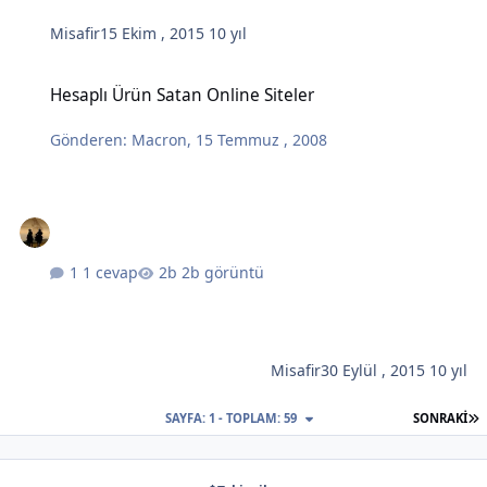
Misafir
15 Ekim , 2015
10 yıl
Hesaplı Ürün Satan Online Siteler
Hesaplı Ürün Satan Online Siteler
Gönderen:
Macron
,
15 Temmuz , 2008
1 cevap
2b görüntü
Misafir
30 Eylül , 2015
10 yıl
S
SAYFA: 1 - TOPLAM: 59
SONRAKI