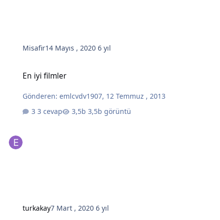
Misafir
14 Mayıs , 2020
6 yıl
En iyi filmler
En iyi filmler
Gönderen:
emlcvdv1907
,
12 Temmuz , 2013
3 cevap
3,5b görüntü
turkakay
7 Mart , 2020
6 yıl