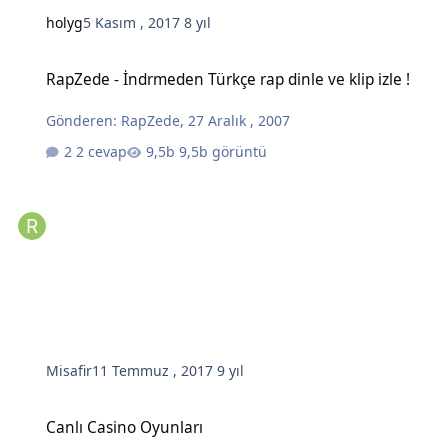
holyg
5 Kasım , 2017
8 yıl
RapZede - İndrmeden Türkçe rap dinle ve klip izle !
RapZede - İndrmeden Türkçe rap dinle ve klip izle !
Gönderen:
RapZede
,
27 Aralık , 2007
2 cevap
9,5b görüntü
Misafir
11 Temmuz , 2017
9 yıl
Canlı Casino Oyunları
Canlı Casino Oyunları