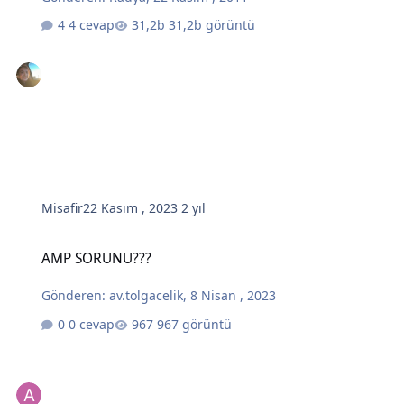
4 cevap
31,2b görüntü
Misafir
22 Kasım , 2023
2 yıl
AMP SORUNU???
AMP SORUNU???
Gönderen:
av.tolgacelik
,
8 Nisan , 2023
0 cevap
967 görüntü