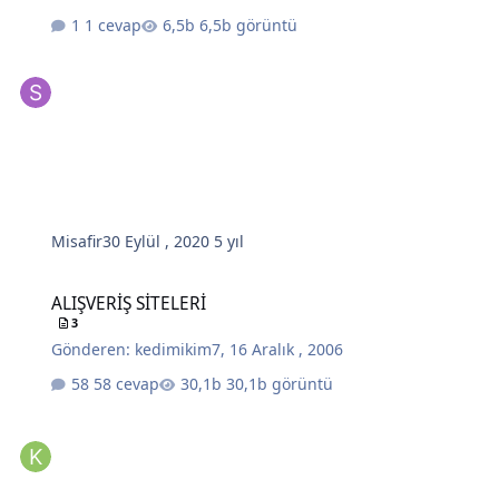
1 cevap
6,5b görüntü
Misafir
30 Eylül , 2020
5 yıl
ALIŞVERİŞ SİTELERİ
ALIŞVERİŞ SİTELERİ
3
Gönderen:
kedimikim7
,
16 Aralık , 2006
58 cevap
30,1b görüntü