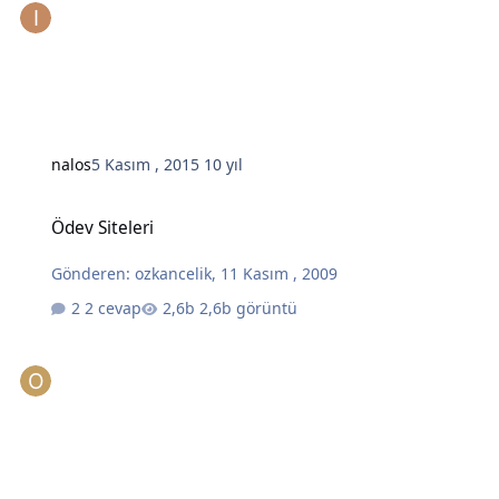
nalos
5 Kasım , 2015
10 yıl
Ödev Siteleri
Ödev Siteleri
Gönderen:
ozkancelik
,
11 Kasım , 2009
2 cevap
2,6b görüntü