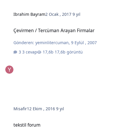
Ibrahim Bayram
2 Ocak , 2017
9 yıl
Çevirmen / Tercüman Arayan Firmalar
Çevirmen / Tercüman Arayan Firmalar
Gönderen:
yeminlitercuman
,
9 Eylül , 2007
3 cevap
17,6b görüntü
Misafir
12 Ekim , 2016
9 yıl
tekstil forum
tekstil forum