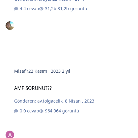
4 cevap
31,2b görüntü
Misafir
22 Kasım , 2023
2 yıl
AMP SORUNU???
AMP SORUNU???
Gönderen:
av.tolgacelik
,
8 Nisan , 2023
0 cevap
964 görüntü