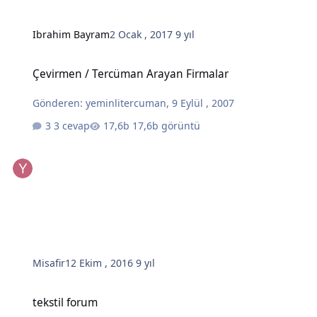
Ibrahim Bayram
2 Ocak , 2017
9 yıl
Çevirmen / Tercüman Arayan Firmalar
Çevirmen / Tercüman Arayan Firmalar
Gönderen:
yeminlitercuman
,
9 Eylül , 2007
3 cevap
17,6b görüntü
Misafir
12 Ekim , 2016
9 yıl
tekstil forum
tekstil forum