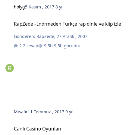
holyg
5 Kasım , 2017
8 yıl
RapZede - İndrmeden Türkçe rap dinle ve klip izle !
RapZede - İndrmeden Türkçe rap dinle ve klip izle !
Gönderen:
RapZede
,
27 Aralık , 2007
2 cevap
9,5b görüntü
Misafir
11 Temmuz , 2017
9 yıl
Canlı Casino Oyunları
Canlı Casino Oyunları