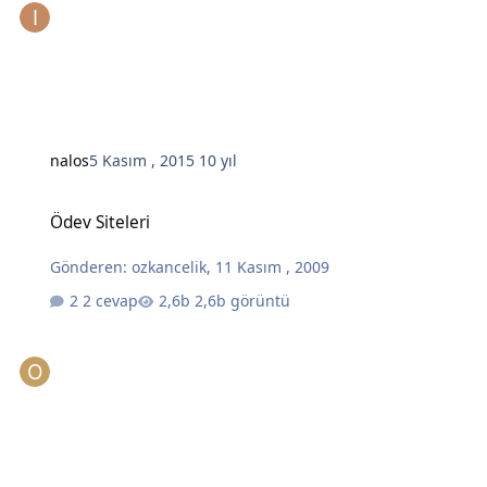
nalos
5 Kasım , 2015
10 yıl
Ödev Siteleri
Ödev Siteleri
Gönderen:
ozkancelik
,
11 Kasım , 2009
2 cevap
2,6b görüntü