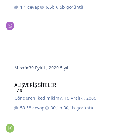
1 cevap
6,5b görüntü
Misafir
30 Eylül , 2020
5 yıl
ALIŞVERİŞ SİTELERİ
ALIŞVERİŞ SİTELERİ
3
Gönderen:
kedimikim7
,
16 Aralık , 2006
58 cevap
30,1b görüntü