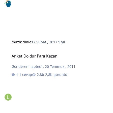
muzik.dinle
12 Şubat , 2017
9 yıl
Anket Doldur Para Kazan
Anket Doldur Para Kazan
Gönderen:
laptec1
,
20 Temmuz , 2011
1 cevap
2,8b görüntü