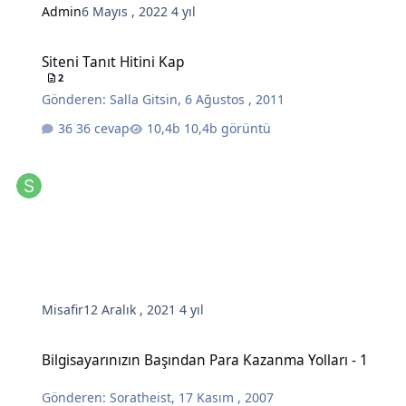
Admin
6 Mayıs , 2022
4 yıl
Siteni Tanıt Hitini Kap
Siteni Tanıt Hitini Kap
2
Gönderen:
Salla Gitsin
,
6 Ağustos , 2011
36 cevap
10,4b görüntü
Misafir
12 Aralık , 2021
4 yıl
Bilgisayarınızın Başından Para Kazanma Yolları - 1
Bilgisayarınızın Başından Para Kazanma Yolları - 1
Gönderen:
Soratheist
,
17 Kasım , 2007