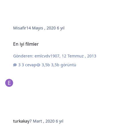
Misafir
14 Mayıs , 2020
6 yıl
En iyi filmler
En iyi filmler
Gönderen:
emlcvdv1907
,
12 Temmuz , 2013
3 cevap
3,5b görüntü
turkakay
7 Mart , 2020
6 yıl