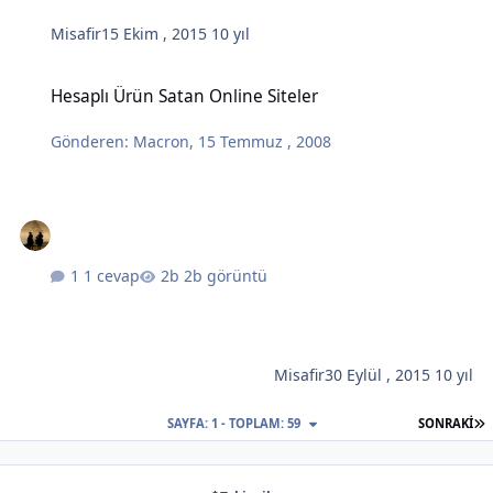
Misafir
15 Ekim , 2015
10 yıl
Hesaplı Ürün Satan Online Siteler
Hesaplı Ürün Satan Online Siteler
Gönderen:
Macron
,
15 Temmuz , 2008
1 cevap
2b görüntü
Misafir
30 Eylül , 2015
10 yıl
S
SAYFA: 1 - TOPLAM: 59
SONRAKI