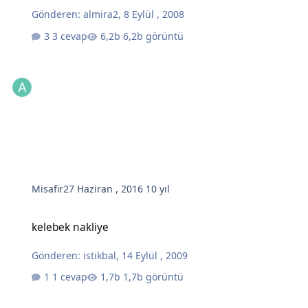
Gönderen:
almira2
,
8 Eylül , 2008
3 cevap
6,2b görüntü
Misafir
27 Haziran , 2016
10 yıl
kelebek nakliye
kelebek nakliye
Gönderen:
istikbal
,
14 Eylül , 2009
1 cevap
1,7b görüntü