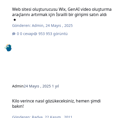
Web sitesi oluşturucusu Wix, GenAI video oluşturma araçlarını artırma
Web sitesi oluşturucusu Wix, GenAI video oluşturma
araçlarını artırmak için İsrailli bir girişimi satın aldı
Gönderen:
Admin
,
24 Mayıs , 2025
0 cevap
953 görüntü
Admin
24 Mayıs , 2025
1 yıl
Kilo verince nasıl gözükeceksiniz, hemen şimdi bakın!
Kilo verince nasıl gözükeceksiniz, hemen şimdi
bakın!
Gönderen:
Radya
,
22 Kasım , 2011