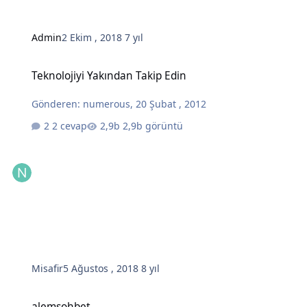
Admin
2 Ekim , 2018
7 yıl
Teknolojiyi Yakından Takip Edin
Teknolojiyi Yakından Takip Edin
Gönderen:
numerous
,
20 Şubat , 2012
2 cevap
2,9b görüntü
Misafir
5 Ağustos , 2018
8 yıl
alemsohbet
alemsohbet