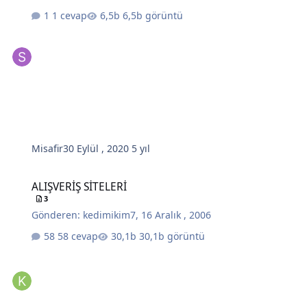
1 cevap
6,5b görüntü
Misafir
30 Eylül , 2020
5 yıl
ALIŞVERİŞ SİTELERİ
ALIŞVERİŞ SİTELERİ
3
Gönderen:
kedimikim7
,
16 Aralık , 2006
58 cevap
30,1b görüntü