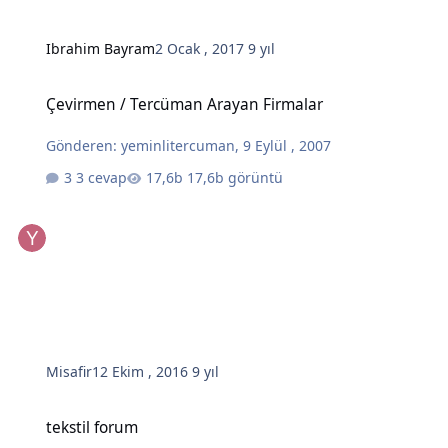
Ibrahim Bayram
2 Ocak , 2017
9 yıl
Çevirmen / Tercüman Arayan Firmalar
Çevirmen / Tercüman Arayan Firmalar
Gönderen:
yeminlitercuman
,
9 Eylül , 2007
3 cevap
17,6b görüntü
Misafir
12 Ekim , 2016
9 yıl
tekstil forum
tekstil forum