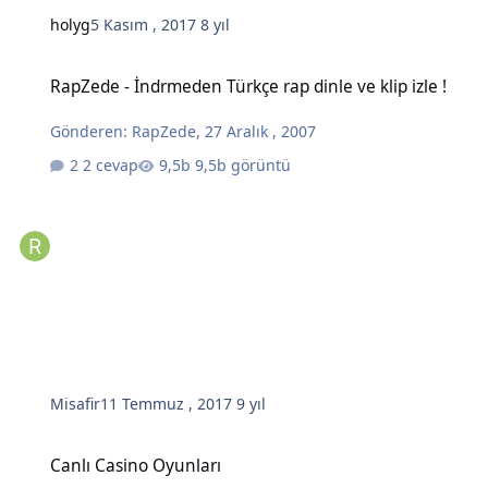
holyg
5 Kasım , 2017
8 yıl
RapZede - İndrmeden Türkçe rap dinle ve klip izle !
RapZede - İndrmeden Türkçe rap dinle ve klip izle !
Gönderen:
RapZede
,
27 Aralık , 2007
2 cevap
9,5b görüntü
Misafir
11 Temmuz , 2017
9 yıl
Canlı Casino Oyunları
Canlı Casino Oyunları