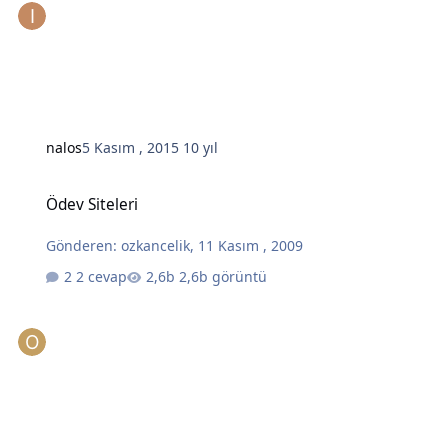
nalos
5 Kasım , 2015
10 yıl
Ödev Siteleri
Ödev Siteleri
Gönderen:
ozkancelik
,
11 Kasım , 2009
2 cevap
2,6b görüntü