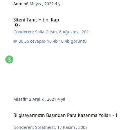
Admin
6 Mayıs , 2022
4 yıl
Siteni Tanıt Hitini Kap
Siteni Tanıt Hitini Kap
2
Gönderen:
Salla Gitsin
,
6 Ağustos , 2011
36 cevap
10,4b görüntü
Misafir
12 Aralık , 2021
4 yıl
Bilgisayarınızın Başından Para Kazanma Yolları - 1
Bilgisayarınızın Başından Para Kazanma Yolları - 1
Gönderen:
Soratheist
,
17 Kasım , 2007