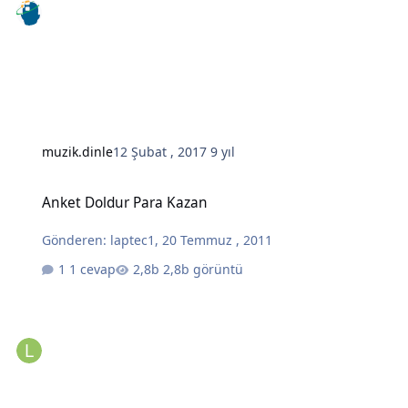
muzik.dinle
12 Şubat , 2017
9 yıl
Anket Doldur Para Kazan
Anket Doldur Para Kazan
Gönderen:
laptec1
,
20 Temmuz , 2011
1 cevap
2,8b görüntü