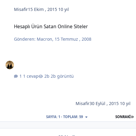
Misafir
15 Ekim , 2015
10 yıl
Hesaplı Ürün Satan Online Siteler
Hesaplı Ürün Satan Online Siteler
Gönderen:
Macron
,
15 Temmuz , 2008
1 cevap
2b görüntü
Misafir
30 Eylül , 2015
10 yıl
S
SAYFA: 1 - TOPLAM: 59
SONRAKI