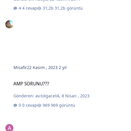
4 cevap
31,2b görüntü
Misafir
22 Kasım , 2023
2 yıl
AMP SORUNU???
AMP SORUNU???
Gönderen:
av.tolgacelik
,
8 Nisan , 2023
0 cevap
969 görüntü