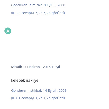
Gönderen:
almira2
,
8 Eylül , 2008
3 cevap
6,2b görüntü
Misafir
27 Haziran , 2016
10 yıl
kelebek nakliye
kelebek nakliye
Gönderen:
istikbal
,
14 Eylül , 2009
1 cevap
1,7b görüntü