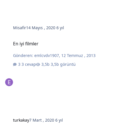
Misafir
14 Mayıs , 2020
6 yıl
En iyi filmler
En iyi filmler
Gönderen:
emlcvdv1907
,
12 Temmuz , 2013
3 cevap
3,5b görüntü
turkakay
7 Mart , 2020
6 yıl