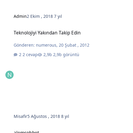
Admin
2 Ekim , 2018
7 yıl
Teknolojiyi Yakından Takip Edin
Teknolojiyi Yakından Takip Edin
Gönderen:
numerous
,
20 Şubat , 2012
2 cevap
2,9b görüntü
Misafir
5 Ağustos , 2018
8 yıl
alemsohbet
alemsohbet