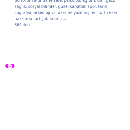
Bu forum altında felsefe, psikoloji, eğitim, din, gezi,
sağlık, sosyal bilimler, güzel sanatlar, spor, tarih,
coğrafya, arkeoloji vs. üzerine yazılmış her türlü eser
hakkında tartışabilirsiniz...
364
ileti