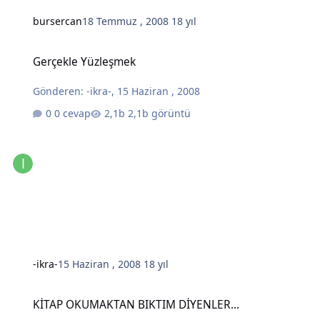
bursercan
18 Temmuz , 2008
18 yıl
Gerçekle Yüzleşmek
Gerçekle Yüzleşmek
Gönderen:
-ikra-
,
15 Haziran , 2008
0 cevap
2,1b görüntü
-ikra-
15 Haziran , 2008
18 yıl
KİTAP OKUMAKTAN BIKTIM DİYENLER...
KİTAP OKUMAKTAN BIKTIM DİYENLER...