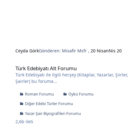
Ceyda Görk
Gönderen:
Misafir Msfr
,
20 Nisan
Nis 20
Türk Edebiyatı Alt Forumu
Türk Edebiyatı Alt Forumu
Türk Edebiyatı ile ilgili herşey (Kitaplar, Yazarlar, Şiirler,
Şairler) bu foruma...
Roman Forumu
Öykü Forumu
Diğer Edebi Türler Forumu
Yazar-Şair Biyografileri Forumu
2,6b
ileti