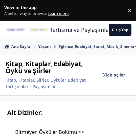
İçeriğe atla
View in the app
×
Di
A better way to browse.
Learn more
.
Tartışma ve Paylaşımların Merkez
Giriş Yap
Ana Sayfa
Yaşam
Eğlence, Edebiyat, Sanat, Müzik, Sinema 
Kitap, Kitaplar, Edebiyat,
Öykü ve Şiirler
Takipçiler
Kitap, Kitaplar, Şiirler, Öyküler, Edebiyat,
Tartışmalar - Paylaşımlar
Alt Dizinler:
Bitmeyen Öyküler Bölümü >>
Bitmeyen Öyküler Bölümü >>