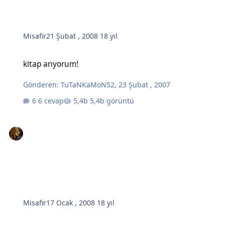
Misafir
21 Şubat , 2008
18 yıl
kitap arıyorum!
kitap arıyorum!
Gönderen:
TuTaNKaMoN52
,
23 Şubat , 2007
6 cevap
5,4b görüntü
Misafir
17 Ocak , 2008
18 yıl
Duyurular (Kitap Fuarları, Kitap Etkinlikleri, İmza Günleri, Kitap Ödü