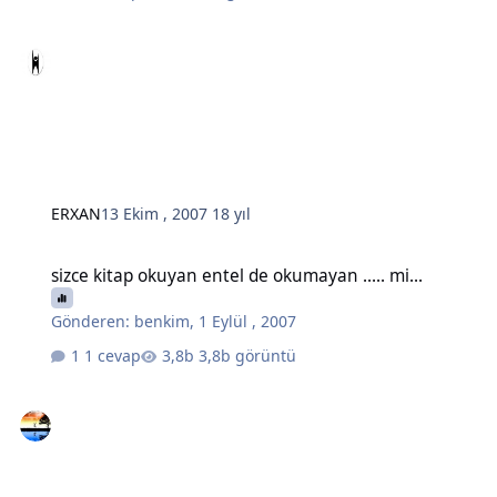
ERXAN
13 Ekim , 2007
18 yıl
sizce kitap okuyan entel de okumayan ..... mi...
sizce kitap okuyan entel de okumayan ..... mi...
Gönderen:
benkim
,
1 Eylül , 2007
1 cevap
3,8b görüntü