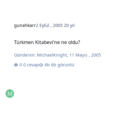
gunahkarr
2 Eylül , 2005
20 yıl
Türkmen Kitabevi'ne ne oldu?
Türkmen Kitabevi'ne ne oldu?
Gönderen:
MichaelKnight
,
11 Mayıs , 2005
0 cevap
6b görüntü