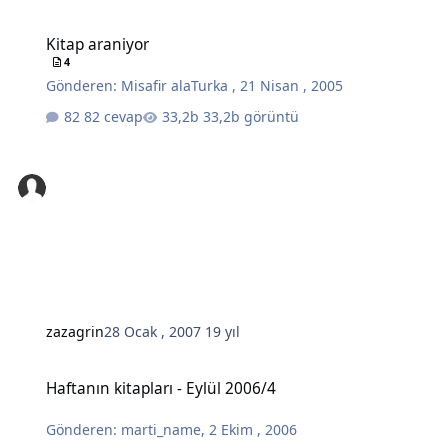
Kitap araniyor
Kitap araniyor
4
Gönderen:
Misafir alaTurka
,
21 Nisan , 2005
82 cevap
33,2b görüntü
zazagrin
28 Ocak , 2007
19 yıl
Haftanın kitapları - Eylül 2006/4
Haftanın kitapları - Eylül 2006/4
Gönderen:
marti_name
,
2 Ekim , 2006