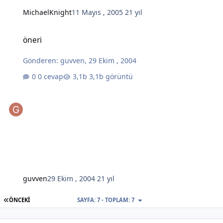
MichaelKnight
11 Mayıs , 2005
21 yıl
öneri
öneri
Gönderen:
guvven
,
29 Ekim , 2004
0 cevap
3,1b görüntü
guvven
29 Ekim , 2004
21 yıl
İLK SAYFA
ÖNCEKI
SAYFA: 7 - TOPLAM: 7