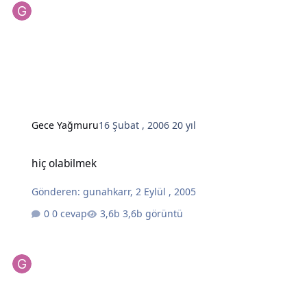
Gece Yağmuru
16 Şubat , 2006
20 yıl
hiç olabilmek
hiç olabilmek
Gönderen:
gunahkarr
,
2 Eylül , 2005
0 cevap
3,6b görüntü