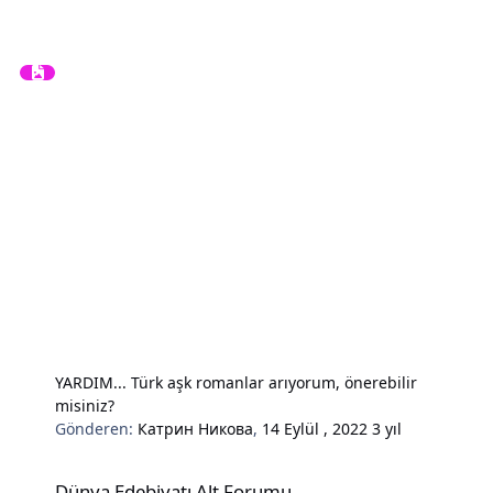
YARDIM... Türk aşk romanlar arıyorum, önerebilir
misiniz?
Gönderen:
Катрин Никова
,
14 Eylül , 2022
3 yıl
Dünya Edebiyatı Alt Forumu
Dünya Edebiyatı Alt Forumu