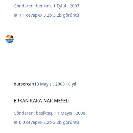
Gönderen:
benkim
,
1 Eylül , 2007
1 cevap
3,2b görüntü
bursercan
18 Mayıs , 2008
18 yıl
ERKAN KARA-NAR MESELi
ERKAN KARA-NAR MESELi
Gönderen:
beşiktaş
,
11 Mayıs , 2008
0 cevap
2,2b görüntü