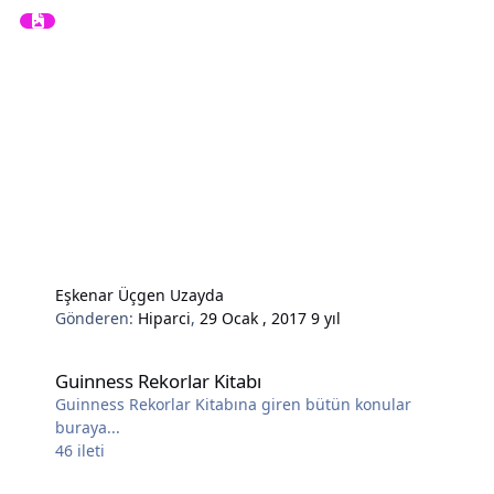
Eşkenar Üçgen Uzayda
Gönderen:
Hiparci
,
29 Ocak , 2017
9 yıl
Guinness Rekorlar Kitabı
Guinness Rekorlar Kitabı
Guinness Rekorlar Kitabına giren bütün konular
buraya...
46
ileti