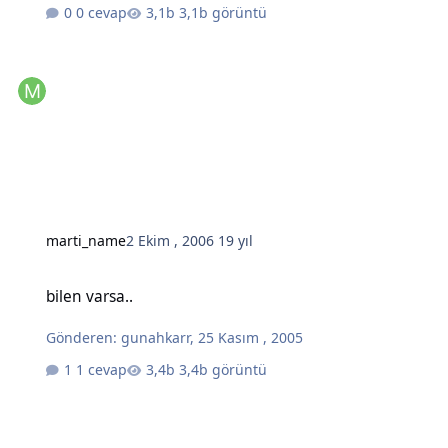
0 cevap
3,1b görüntü
marti_name
2 Ekim , 2006
19 yıl
bilen varsa..
bilen varsa..
Gönderen:
gunahkarr
,
25 Kasım , 2005
1 cevap
3,4b görüntü