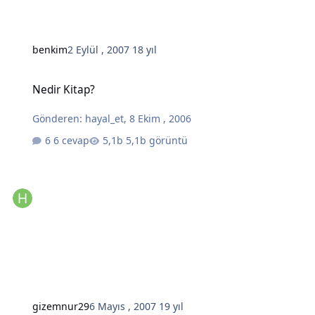
benkim
2 Eylül , 2007
18 yıl
Nedir Kitap?
Nedir Kitap?
Gönderen:
hayal_et
,
8 Ekim , 2006
6 cevap
5,1b görüntü
gizemnur29
6 Mayıs , 2007
19 yıl