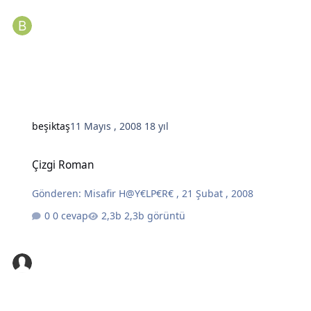
beşiktaş
11 Mayıs , 2008
18 yıl
Çizgi Roman
Çizgi Roman
Gönderen:
Misafir H@Y€LP€R€
,
21 Şubat , 2008
0 cevap
2,3b görüntü