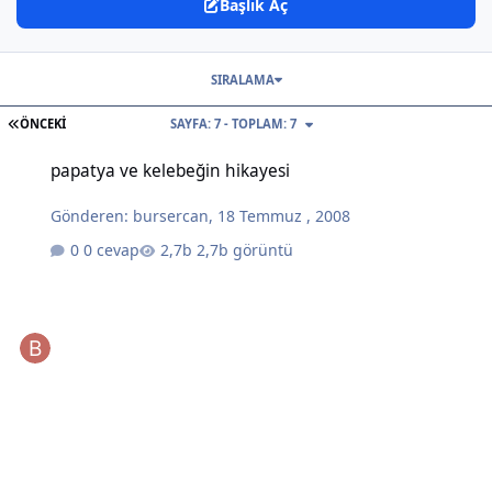
Başlık Aç
SIRALAMA
İLK SAYFA
ÖNCEKI
SAYFA: 7 - TOPLAM: 7
papatya ve kelebeğin hikayesi
papatya ve kelebeğin hikayesi
Gönderen:
bursercan
,
18 Temmuz , 2008
0 cevap
2,7b görüntü