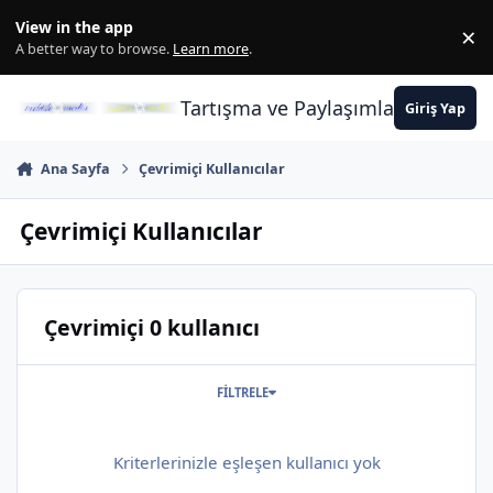
İçeriğe atla
View in the app
×
Di
A better way to browse.
Learn more
.
Tartışma ve Paylaşımların Merkez
Giriş Yap
Ana Sayfa
Çevrimiçi Kullanıcılar
Çevrimiçi Kullanıcılar
Çevrimiçi 0 kullanıcı
FILTRELE
Kriterlerinizle eşleşen kullanıcı yok